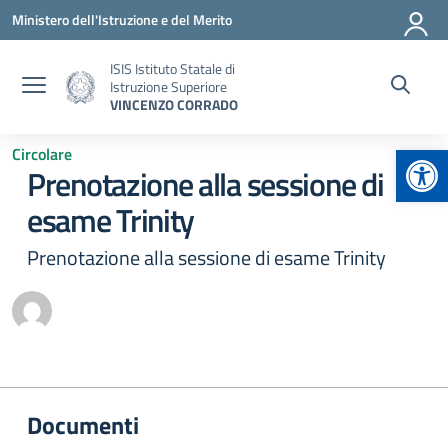
Vai ai contenuti
Vai al menu di navigazione
Vai al footer
Ministero dell'Istruzione e del Merito
ISIS Istituto Statale di
Istruzione Superiore
VINCENZO CORRADO
Apr
Circolare
Prenotazione alla sessione di
esame Trinity
Prenotazione alla sessione di esame Trinity
Documenti