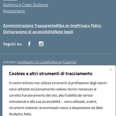
Bullismo e Cyber-Bullismo
Regolamenti
Amministrazione Trasparente
Albo on line
Privacy Policy
Dichiarazione di accessibilità
Note legali
Seguici su:
Indirizzo:
Via Mazzini 25 CastelVolturno (Caserta)
Centralino:
0823763675
Email:
ceis014005@istruzione.it
Posta elettronica certificata (PEC):
Cookies e altri strumenti di tracciamento
ceis014005@pec.istruzione.it
Codice fiscale: 93063510619
Il nostro Istituto non utilizza strumenti di profilazione degli utenti -
Codice meccanografico:
CEIS014005
sono utilizzati esclusivamente cookies tecnici necessari al
Codice Indice delle Pubbliche Amministrazioni (IPA): istsc_ceis014005
corretto funzionamento del sito, alla fruibilità dei servizi
Codice unico di fatturazione (CUF): UOU8EW
istituzionali e alla sua accessibilità – sono utilizzati, inoltre,
strumenti statistici anonimizzati messi a disposizione da Web
Analytics Italia.