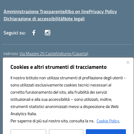
Amministrazione Trasparente
Albo on line
Privacy Policy
Dichiarazione di accessibilità
Note legali
Seguici su:
Indirizzo:
Via Mazzini 25 CastelVolturno (Caserta)
Centralino:
0823763675
Email:
ceis014005@istruzione.it
Posta elettronica certificata (PEC):
Cookies e altri strumenti di tracciamento
ceis014005@pec.istruzione.it
Codice fiscale: 93063510619
Il nostro Istituto non utilizza strumenti di profilazione degli utenti -
Codice meccanografico:
CEIS014005
sono utilizzati esclusivamente cookies tecnici necessari al
Codice Indice delle Pubbliche Amministrazioni (IPA): istsc_ceis014005
corretto funzionamento del sito, alla fruibilità dei servizi
Codice unico di fatturazione (CUF): UOU8EW
istituzionali e alla sua accessibilità – sono utilizzati, inoltre,
strumenti statistici anonimizzati messi a disposizione da Web
Analytics Italia.
Hosting & Powered by 3D Solution S.r.l.
Per saperne di più sul nostro sito, consulta la ns.
Cookie Policy.
Concept & Design by Designers Italia