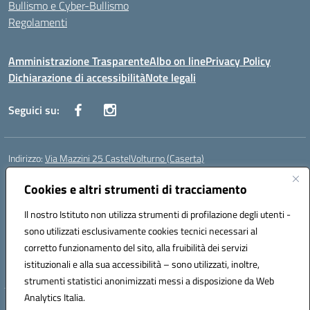
Bullismo e Cyber-Bullismo
Regolamenti
Amministrazione Trasparente
Albo on line
Privacy Policy
Dichiarazione di accessibilità
Note legali
Seguici su:
Indirizzo:
Via Mazzini 25 CastelVolturno (Caserta)
Centralino:
0823763675
Email:
ceis014005@istruzione.it
Posta elettronica certificata (PEC):
Cookies e altri strumenti di tracciamento
ceis014005@pec.istruzione.it
Codice fiscale: 93063510619
Il nostro Istituto non utilizza strumenti di profilazione degli utenti -
Codice meccanografico:
CEIS014005
sono utilizzati esclusivamente cookies tecnici necessari al
Codice Indice delle Pubbliche Amministrazioni (IPA): istsc_ceis014005
corretto funzionamento del sito, alla fruibilità dei servizi
Codice unico di fatturazione (CUF): UOU8EW
istituzionali e alla sua accessibilità – sono utilizzati, inoltre,
strumenti statistici anonimizzati messi a disposizione da Web
Analytics Italia.
Hosting & Powered by 3D Solution S.r.l.