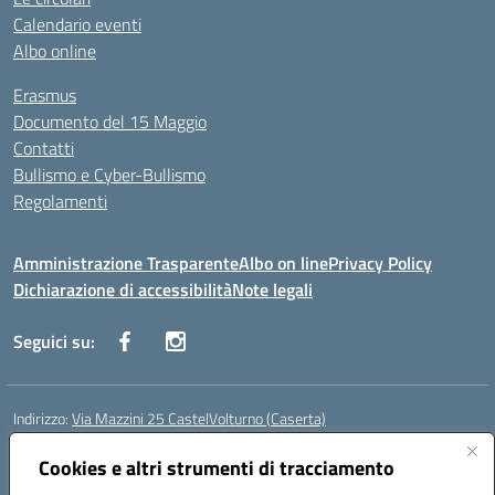
Calendario eventi
Albo online
Erasmus
Documento del 15 Maggio
Contatti
Bullismo e Cyber-Bullismo
Regolamenti
Amministrazione Trasparente
Albo on line
Privacy Policy
Dichiarazione di accessibilità
Note legali
Seguici su:
Indirizzo:
Via Mazzini 25 CastelVolturno (Caserta)
Centralino:
0823763675
Email:
ceis014005@istruzione.it
Posta elettronica certificata (PEC):
Cookies e altri strumenti di tracciamento
ceis014005@pec.istruzione.it