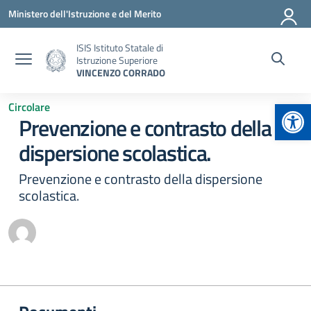
Vai ai contenuti
Vai al menu di navigazione
Vai al footer
Ministero dell'Istruzione e del Merito
ISIS Istituto Statale di
Istruzione Superiore
VINCENZO CORRADO
Apr
Circolare
Prevenzione e contrasto della
dispersione scolastica.
Prevenzione e contrasto della dispersione
scolastica.