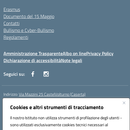
Erasmus
Documento del 15 Maggio
Contatti
Bullismo e Cyber-Bullismo
Regolamenti
Amministrazione Trasparente
Albo on line
Privacy Policy
Dichiarazione di accessibilità
Note legali
Seguici su:
Indirizzo:
Via Mazzini 25 CastelVolturno (Caserta)
Centralino:
0823763675
Email:
ceis014005@istruzione.it
Posta elettronica certificata (PEC):
Cookies e altri strumenti di tracciamento
ceis014005@pec.istruzione.it
Codice fiscale: 93063510619
Il nostro Istituto non utilizza strumenti di profilazione degli utenti -
Codice meccanografico:
CEIS014005
sono utilizzati esclusivamente cookies tecnici necessari al
Codice Indice delle Pubbliche Amministrazioni (IPA): istsc_ceis014005