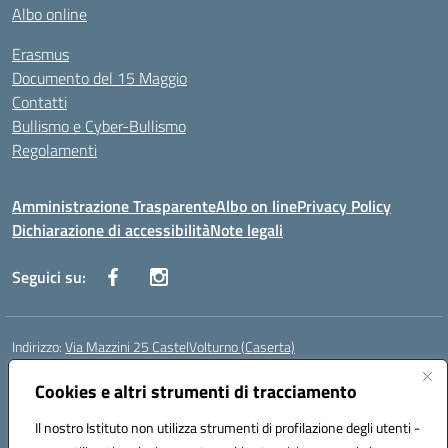
Albo online
Erasmus
Documento del 15 Maggio
Contatti
Bullismo e Cyber-Bullismo
Regolamenti
Amministrazione Trasparente
Albo on line
Privacy Policy
Dichiarazione di accessibilità
Note legali
Seguici su:
Indirizzo:
Via Mazzini 25 CastelVolturno (Caserta)
Centralino:
0823763675
Email:
ceis014005@istruzione.it
Posta elettronica certificata (PEC):
Cookies e altri strumenti di tracciamento
ceis014005@pec.istruzione.it
Codice fiscale: 93063510619
Il nostro Istituto non utilizza strumenti di profilazione degli utenti -
Codice meccanografico:
CEIS014005