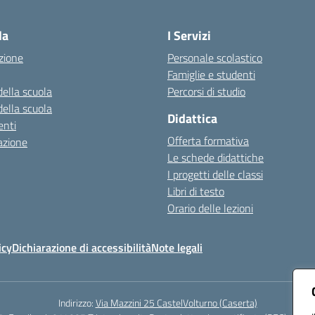
Visita la pagina iniziale della scuola
la
I Servizi
zione
Personale scolastico
Famiglie e studenti
della scuola
Percorsi di studio
della scuola
Didattica
nti
Offerta formativa
azione
Le schede didattiche
I progetti delle classi
Libri di testo
Orario delle lezioni
icy
Dichiarazione di accessibilità
Note legali
Indirizzo:
Via Mazzini 25 CastelVolturno (Caserta)