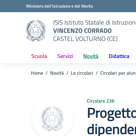
Vai ai contenuti
Vai al menu di navigazione
Vai al footer
Ministero dell'Istruzione e del Merito
ISIS Istituto Statale di Istruzio
VINCENZO CORRADO
CASTEL VOLTURNO (CE)
Scuola
Servizi
Novità
Didattica
Home
Novità
Le circolari
Circolari per alun
Circolare 236
Progett
dipenden