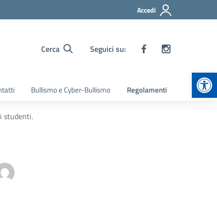
Accedi
Cerca
Seguici su:
Apr
tatti
Bullismo e Cyber-Bullismo
Regolamenti
 studenti.