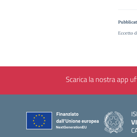
Pubblicat
Eccetto d
Scarica la nostra app uff
IS
V
C