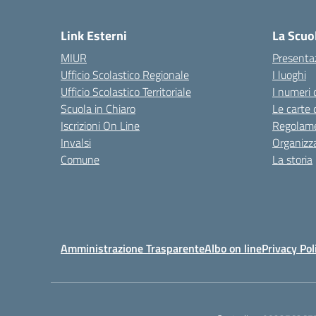
— 
Link Esterni
La Scuo
MIUR
Presenta
Ufficio Scolastico Regionale
I luoghi
Ufficio Scolastico Territoriale
I numeri 
Scuola in Chiaro
Le carte 
Iscrizioni On Line
Regolame
Invalsi
Organizz
Comune
La storia
Amministrazione Trasparente
Albo on line
Privacy Pol