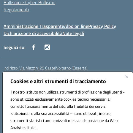
Bullismo e Cyber-Bullismo
Regolamenti
Amministrazione Trasparente
Albo on line
Privacy Policy
Dichiarazione di accessibilità
Note legali
Seguici su:
Indirizzo:
Via Mazzini 25 CastelVolturno (Caserta)
Centralino:
0823763675
Email:
ceis014005@istruzione.it
Posta elettronica certificata (PEC):
Cookies e altri strumenti di tracciamento
ceis014005@pec.istruzione.it
Codice fiscale: 93063510619
Il nostro Istituto non utilizza strumenti di profilazione degli utenti -
Codice meccanografico:
CEIS014005
sono utilizzati esclusivamente cookies tecnici necessari al
Codice Indice delle Pubbliche Amministrazioni (IPA): istsc_ceis014005
corretto funzionamento del sito, alla fruibilità dei servizi
Codice unico di fatturazione (CUF): UOU8EW
istituzionali e alla sua accessibilità – sono utilizzati, inoltre,
strumenti statistici anonimizzati messi a disposizione da Web
Analytics Italia.
Hosting & Powered by 3D Solution S.r.l.