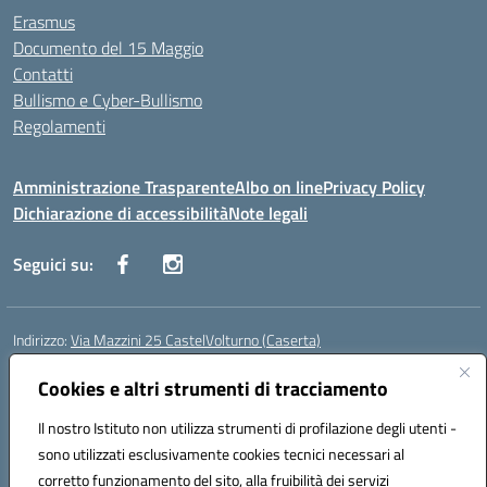
Erasmus
Documento del 15 Maggio
Contatti
Bullismo e Cyber-Bullismo
Regolamenti
Amministrazione Trasparente
Albo on line
Privacy Policy
Dichiarazione di accessibilità
Note legali
Seguici su:
Indirizzo:
Via Mazzini 25 CastelVolturno (Caserta)
Centralino:
0823763675
Email:
ceis014005@istruzione.it
Posta elettronica certificata (PEC):
Cookies e altri strumenti di tracciamento
ceis014005@pec.istruzione.it
Codice fiscale: 93063510619
Il nostro Istituto non utilizza strumenti di profilazione degli utenti -
Codice meccanografico:
CEIS014005
sono utilizzati esclusivamente cookies tecnici necessari al
Codice Indice delle Pubbliche Amministrazioni (IPA): istsc_ceis014005
corretto funzionamento del sito, alla fruibilità dei servizi