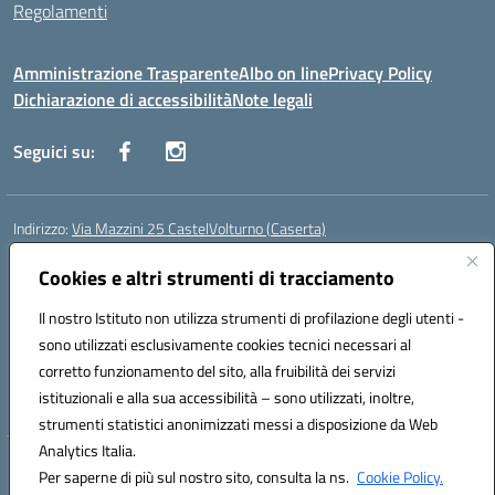
Regolamenti
Amministrazione Trasparente
Albo on line
Privacy Policy
Dichiarazione di accessibilità
Note legali
Seguici su:
Indirizzo:
Via Mazzini 25 CastelVolturno (Caserta)
Centralino:
0823763675
Email:
ceis014005@istruzione.it
Posta elettronica certificata (PEC):
Cookies e altri strumenti di tracciamento
ceis014005@pec.istruzione.it
Codice fiscale: 93063510619
Il nostro Istituto non utilizza strumenti di profilazione degli utenti -
Codice meccanografico:
CEIS014005
sono utilizzati esclusivamente cookies tecnici necessari al
Codice Indice delle Pubbliche Amministrazioni (IPA): istsc_ceis014005
corretto funzionamento del sito, alla fruibilità dei servizi
Codice unico di fatturazione (CUF): UOU8EW
istituzionali e alla sua accessibilità – sono utilizzati, inoltre,
strumenti statistici anonimizzati messi a disposizione da Web
Analytics Italia.
Hosting & Powered by 3D Solution S.r.l.
Per saperne di più sul nostro sito, consulta la ns.
Cookie Policy.
Concept & Design by Designers Italia