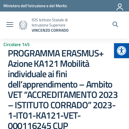
Vai ai contenuti
Vai al menu di navigazione
Vai al footer
Ministero dell'Istruzione e del Merito
ISIS Istituto Statale di
Istruzione Superiore
VINCENZO CORRADO
Apr
Circolare 145
PROGRAMMA ERASMUS+
Azione KA121 Mobilità
individuale ai fini
dell’apprendimento – Ambito
VET “ACCREDITAMENTO 2023
– ISTITUTO CORRADO” 2023-
1-IT01-KA121-VET-
000116245 CUP