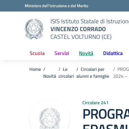
Vai ai contenuti
Vai al menu di navigazione
Vai al footer
Ministero dell'Istruzione e del Merito
ISIS Istituto Statale di Istruzio
VINCENZO CORRADO
CASTEL VOLTURNO (CE)
Scuola
Servizi
Novità
Didattica
Home
Le
Circolari per
PROGR
Novità
circolari
alunni e famiglie
2024 –
Circolare 241
PROGR