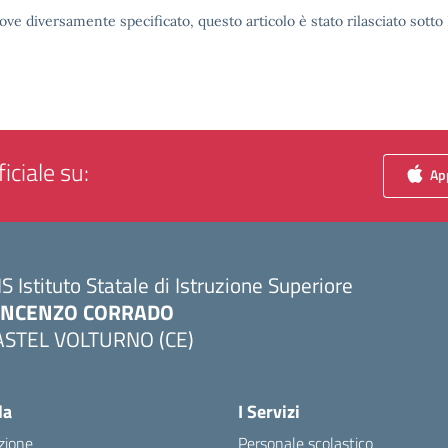
ove diversamente specificato, questo articolo è stato rilasciato sott
iciale su:
App
IS Istituto Statale di Istruzione Superiore
INCENZO CORRADO
ASTEL VOLTURNO (CE)
Visita la pagina iniziale della scuola
la
I Servizi
zione
Personale scolastico