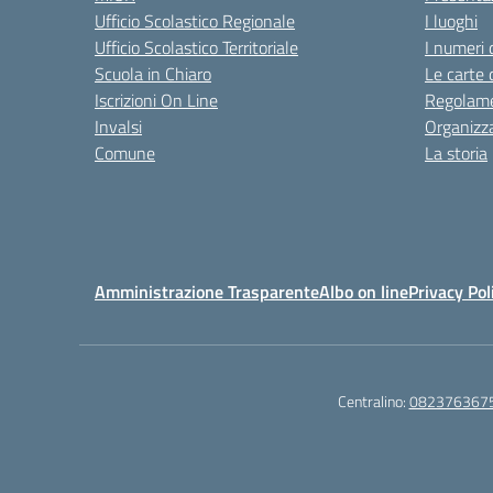
Ufficio Scolastico Regionale
I luoghi
Ufficio Scolastico Territoriale
I numeri 
Scuola in Chiaro
Le carte 
Iscrizioni On Line
Regolame
Invalsi
Organizz
Comune
La storia
Amministrazione Trasparente
Albo on line
Privacy Pol
Centralino:
082376367