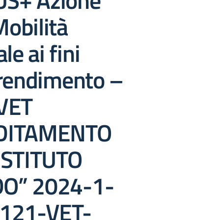
S+ Azione
obilità
le ai fini
prendimento –
VET
DITAMENTO
ISTITUTO
O” 2024-1-
A121-VET-