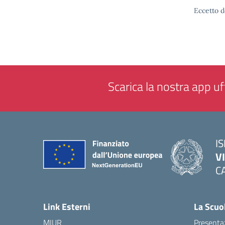
Eccetto d
Scarica la nostra app uff
IS
V
C
— 
Link Esterni
La Scuo
MIUR
Presenta