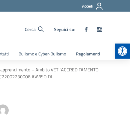
Accedi
Cerca
Seguici su:
Apr
tatti
Bullismo e Cyber-Bullismo
Regolamenti
ll’apprendimento – Ambito VET “ACCREDITAMENTO
C22002230006 AVVISO DI