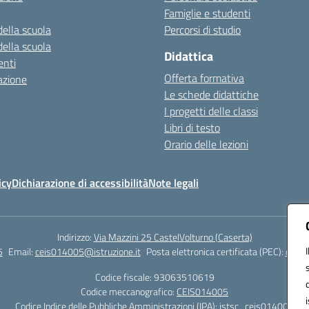
Famiglie e studenti
della scuola
Percorsi di studio
della scuola
Didattica
nti
Offerta formativa
azione
Le schede didattiche
I progetti delle classi
Libri di testo
Orario delle lezioni
icy
Dichiarazione di accessibilità
Note legali
Indirizzo:
Via Mazzini 25 CastelVolturno (Caserta)
5
Email:
ceis014005@istruzione.it
Posta elettronica certificata (PEC):
ceis0
Codice fiscale: 93063510619
Codice meccanografico:
CEIS014005
Codice Indice delle Pubbliche Amministrazioni (IPA): istsc_ceis014005