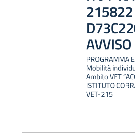
215822
D73C22
AVVISO 
PROGRAMMA ER
Mobilità individ
Ambito VET “A
ISTITUTO CORR
VET-215