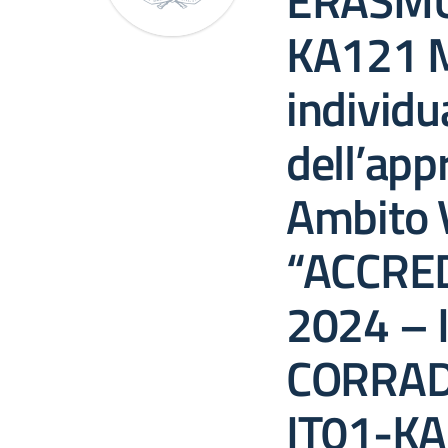
ERASMU
KA121 M
individua
dell’ap
Ambito 
“ACCRE
2024 – 
CORRAD
IT01-K