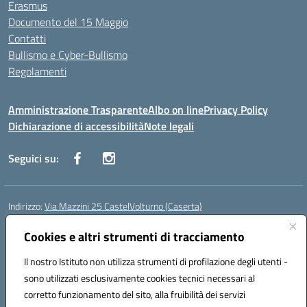
Erasmus
Documento del 15 Maggio
Contatti
Bullismo e Cyber-Bullismo
Regolamenti
Amministrazione Trasparente
Albo on line
Privacy Policy
Dichiarazione di accessibilità
Note legali
Seguici su:
Indirizzo:
Via Mazzini 25 CastelVolturno (Caserta)
Centralino:
0823763675
Email:
ceis014005@istruzione.it
Posta elettronica certificata (PEC):
Cookies e altri strumenti di tracciamento
ceis014005@pec.istruzione.it
Codice fiscale: 93063510619
Il nostro Istituto non utilizza strumenti di profilazione degli utenti -
Codice meccanografico:
CEIS014005
sono utilizzati esclusivamente cookies tecnici necessari al
Codice Indice delle Pubbliche Amministrazioni (IPA): istsc_ceis014005
corretto funzionamento del sito, alla fruibilità dei servizi
Codice unico di fatturazione (CUF): UOU8EW