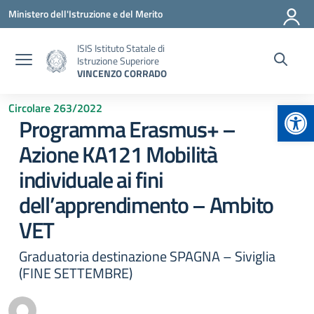
Vai ai contenuti
Vai al menu di navigazione
Vai al footer
Ministero dell'Istruzione e del Merito
ISIS Istituto Statale di
Istruzione Superiore
VINCENZO CORRADO
Apr
Circolare 263/2022
Programma Erasmus+ –
Azione KA121 Mobilità
individuale ai fini
dell’apprendimento – Ambito
VET
Graduatoria destinazione SPAGNA – Siviglia
(FINE SETTEMBRE)