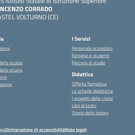
IS Istituto Statale di Istruzione Superiore
INCENZO CORRADO
ASTEL VOLTURNO (CE)
Visita la pagina iniziale della scuola
la
I Servizi
zione
Personale scolastico
Famiglie e studenti
della scuola
Percorsi di studio
della scuola
Didattica
nti
Offerta formativa
azione
Le schede didattiche
I progetti delle classi
Libri di testo
Orario delle lezioni
icy
Dichiarazione di accessibilità
Note legali