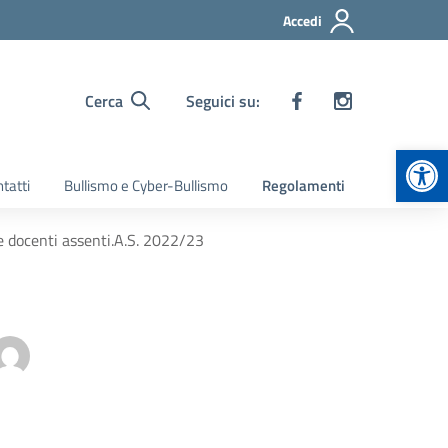
Accedi
Cerca
Seguici su:
Apr
tatti
Bullismo e Cyber-Bullismo
Regolamenti
 docenti assenti.A.S. 2022/23