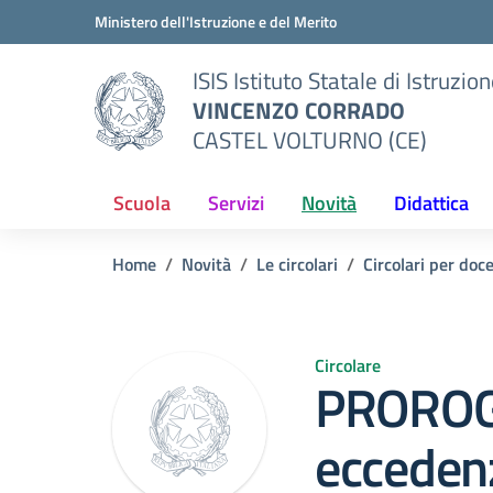
Vai ai contenuti
Vai al menu di navigazione
Vai al footer
Ministero dell'Istruzione e del Merito
ISIS Istituto Statale di Istruzio
VINCENZO CORRADO
CASTEL VOLTURNO (CE)
Scuola
Servizi
Novità
Didattica
Home
Novità
Le circolari
Circolari per doc
Circolare
PROROG
ecceden