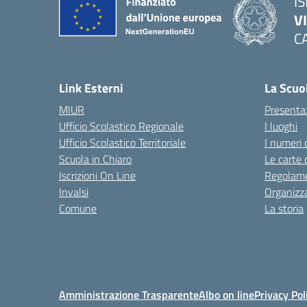
IS
V
C
— 
Link Esterni
La Scuo
MIUR
Presenta
Ufficio Scolastico Regionale
I luoghi
Ufficio Scolastico Territoriale
I numeri 
Scuola in Chiaro
Le carte 
Iscrizioni On Line
Regolame
Invalsi
Organizz
Comune
La storia
Amministrazione Trasparente
Albo on line
Privacy Pol