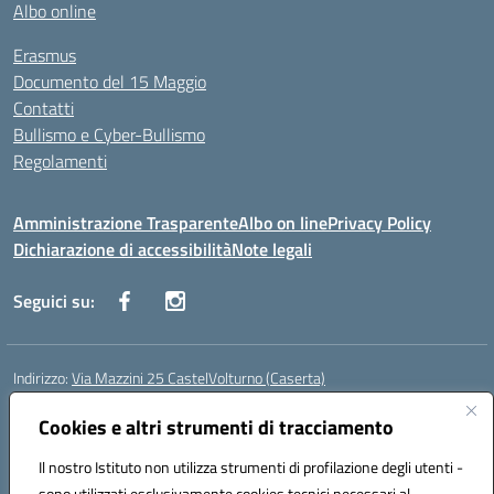
Albo online
Erasmus
Documento del 15 Maggio
Contatti
Bullismo e Cyber-Bullismo
Regolamenti
Amministrazione Trasparente
Albo on line
Privacy Policy
Dichiarazione di accessibilità
Note legali
Seguici su:
Indirizzo:
Via Mazzini 25 CastelVolturno (Caserta)
Centralino:
0823763675
Email:
ceis014005@istruzione.it
Posta elettronica certificata (PEC):
Cookies e altri strumenti di tracciamento
ceis014005@pec.istruzione.it
Codice fiscale: 93063510619
Il nostro Istituto non utilizza strumenti di profilazione degli utenti -
Codice meccanografico:
CEIS014005
sono utilizzati esclusivamente cookies tecnici necessari al