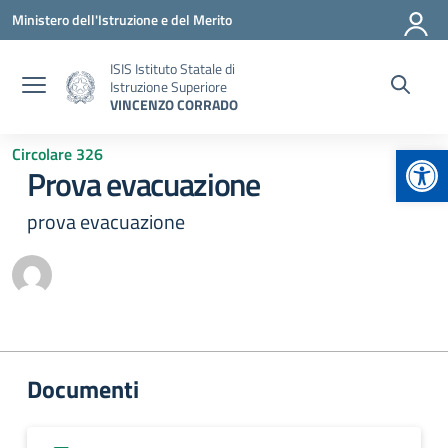
Vai ai contenuti
Vai al menu di navigazione
Vai al footer
Ministero dell'Istruzione e del Merito
ISIS Istituto Statale di
Istruzione Superiore
VINCENZO CORRADO
Apr
Circolare 326
Prova evacuazione
prova evacuazione
Documenti