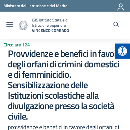
Vai ai contenuti
Vai al menu di navigazione
Vai al footer
Ministero dell'Istruzione e del Merito
ISIS Istituto Statale di
Istruzione Superiore
VINCENZO CORRADO
Apr
Circolare 124
Provvidenze e benefici in favore
degli orfani di crimini domestici
e di femminicidio.
Sensibilizzazione delle
Istituzioni scolastiche alla
divulgazione presso la società
civile.
provvidenze e benefici in favore degli orfani di