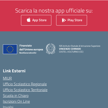
Scarica la nostra app ufficiale su:
App Store
Play Store
ISIS Istituto Statale di Istruzione Superiore
VINCENZO CORRADO
CASTEL VOLTURNO (CE)
— Visita la pagina iniziale della scuola
Link Esterni
MIUR
Ufficio Scolastico Regionale
Ufficio Scolastico Territoriale
Scuola in Chiaro
Iscrizioni On Line
Invalsi