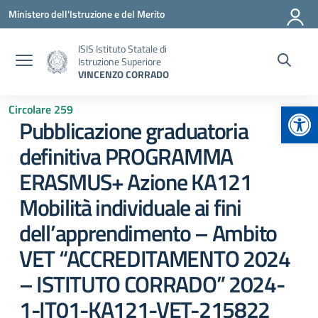
Vai ai contenuti
Vai al menu di navigazione
Vai al footer
Ministero dell'Istruzione e del Merito
ISIS Istituto Statale di
Istruzione Superiore
VINCENZO CORRADO
Apr
Circolare 259
Pubblicazione graduatoria
definitiva PROGRAMMA
ERASMUS+ Azione KA121
Mobilità individuale ai fini
dell’apprendimento – Ambito
VET “ACCREDITAMENTO 2024
– ISTITUTO CORRADO” 2024-
1-IT01-KA121-VET-215822