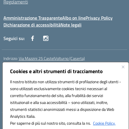
Regolamenti
Amministrazione Trasparente
Albo on line
Privacy Policy
Dichiarazione di accessibilità
Note legali
Seguici su:
Indirizzo:
Via Mazzini 25 CastelVolturno (Caserta)
Centralino:
0823763675
Email:
ceis014005@istruzione.it
Posta elettronica certificata (PEC):
Cookies e altri strumenti di tracciamento
ceis014005@pec.istruzione.it
Codice fiscale: 93063510619
Il nostro Istituto non utilizza strumenti di profilazione degli utenti -
Codice meccanografico:
CEIS014005
sono utilizzati esclusivamente cookies tecnici necessari al
Codice Indice delle Pubbliche Amministrazioni (IPA): istsc_ceis014005
corretto funzionamento del sito, alla fruibilità dei servizi
Codice unico di fatturazione (CUF): UOU8EW
istituzionali e alla sua accessibilità – sono utilizzati, inoltre,
strumenti statistici anonimizzati messi a disposizione da Web
Analytics Italia.
Hosting & Powered by 3D Solution S.r.l.
Per saperne di più sul nostro sito, consulta la ns.
Cookie Policy.
Concept & Design by Designers Italia