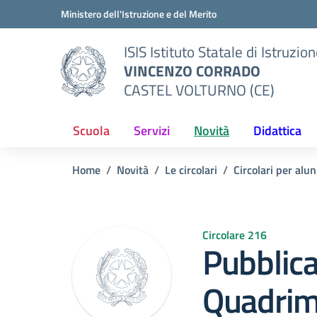
Vai ai contenuti
Vai al menu di navigazione
Vai al footer
Ministero dell'Istruzione e del Merito
ISIS Istituto Statale di Istruzio
VINCENZO CORRADO
CASTEL VOLTURNO (CE)
Scuola
Servizi
Novità
Didattica
Home
Novità
Le circolari
Circolari per alun
Circolare 216
Pubblica
Quadrim