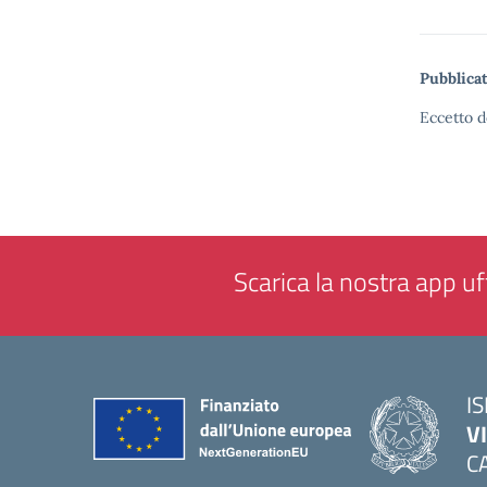
Pubblicat
Eccetto d
Scarica la nostra app uff
IS
V
C