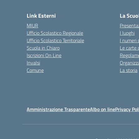
— 
Link Esterni
La Scuo
MIUR
Presenta
Ufficio Scolastico Regionale
I luoghi
Ufficio Scolastico Territoriale
I numeri 
Scuola in Chiaro
Le carte 
Iscrizioni On Line
Regolame
Invalsi
Organizz
Comune
La storia
Amministrazione Trasparente
Albo on line
Privacy Pol