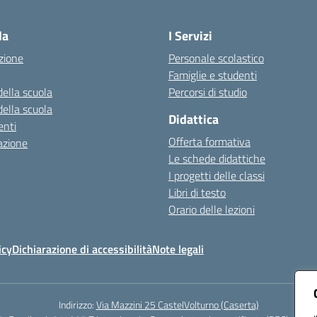
Visita la pagina iniziale della scuola
la
I Servizi
zione
Personale scolastico
Famiglie e studenti
della scuola
Percorsi di studio
della scuola
Didattica
nti
Offerta formativa
azione
Le schede didattiche
I progetti delle classi
Libri di testo
Orario delle lezioni
icy
Dichiarazione di accessibilità
Note legali
Indirizzo:
Via Mazzini 25 CastelVolturno (Caserta)