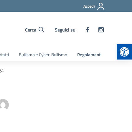
Accedi
Cerca
Seguici su:
Apr
tatti
Bullismo e Cyber-Bullismo
Regolamenti
24