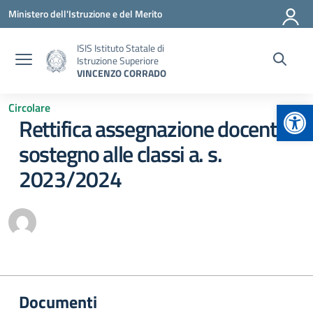
Vai ai contenuti
Vai al menu di navigazione
Vai al footer
Ministero dell'Istruzione e del Merito
ISIS Istituto Statale di
Istruzione Superiore
VINCENZO CORRADO
Apr
Circolare
Rettifica assegnazione docenti
sostegno alle classi a. s.
2023/2024
Documenti