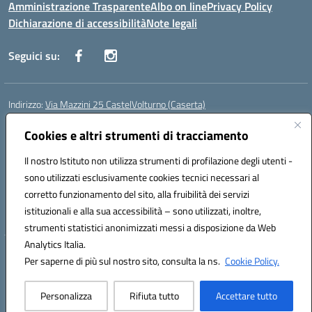
Amministrazione Trasparente
Albo on line
Privacy Policy
Dichiarazione di accessibilità
Note legali
Seguici su:
Indirizzo:
Via Mazzini 25 CastelVolturno (Caserta)
Centralino:
0823763675
Email:
ceis014005@istruzione.it
Posta elettronica certificata (PEC):
Cookies e altri strumenti di tracciamento
ceis014005@pec.istruzione.it
Codice fiscale: 93063510619
Il nostro Istituto non utilizza strumenti di profilazione degli utenti -
Codice meccanografico:
CEIS014005
sono utilizzati esclusivamente cookies tecnici necessari al
Codice Indice delle Pubbliche Amministrazioni (IPA): istsc_ceis014005
corretto funzionamento del sito, alla fruibilità dei servizi
Codice unico di fatturazione (CUF): UOU8EW
istituzionali e alla sua accessibilità – sono utilizzati, inoltre,
strumenti statistici anonimizzati messi a disposizione da Web
Analytics Italia.
Hosting & Powered by 3D Solution S.r.l.
Per saperne di più sul nostro sito, consulta la ns.
Cookie Policy.
Concept & Design by Designers Italia
Personalizza
Rifiuta tutto
Accettare tutto