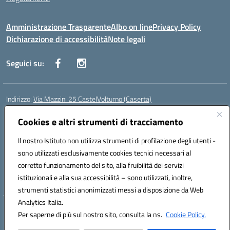
Amministrazione Trasparente
Albo on line
Privacy Policy
Dichiarazione di accessibilità
Note legali
Seguici su:
Indirizzo:
Via Mazzini 25 CastelVolturno (Caserta)
Centralino:
0823763675
Email:
ceis014005@istruzione.it
Posta elettronica certificata (PEC):
Cookies e altri strumenti di tracciamento
ceis014005@pec.istruzione.it
Codice fiscale: 93063510619
Il nostro Istituto non utilizza strumenti di profilazione degli utenti -
Codice meccanografico:
CEIS014005
sono utilizzati esclusivamente cookies tecnici necessari al
Codice Indice delle Pubbliche Amministrazioni (IPA): istsc_ceis014005
corretto funzionamento del sito, alla fruibilità dei servizi
Codice unico di fatturazione (CUF): UOU8EW
istituzionali e alla sua accessibilità – sono utilizzati, inoltre,
strumenti statistici anonimizzati messi a disposizione da Web
Analytics Italia.
Hosting & Powered by 3D Solution S.r.l.
Per saperne di più sul nostro sito, consulta la ns.
Cookie Policy.
Concept & Design by Designers Italia