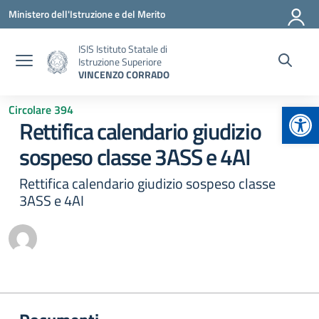
Vai ai contenuti
Vai al menu di navigazione
Vai al footer
Ministero dell'Istruzione e del Merito
ISIS Istituto Statale di
Istruzione Superiore
VINCENZO CORRADO
Apr
Circolare 394
Rettifica calendario giudizio
sospeso classe 3ASS e 4AI
Rettifica calendario giudizio sospeso classe
3ASS e 4AI