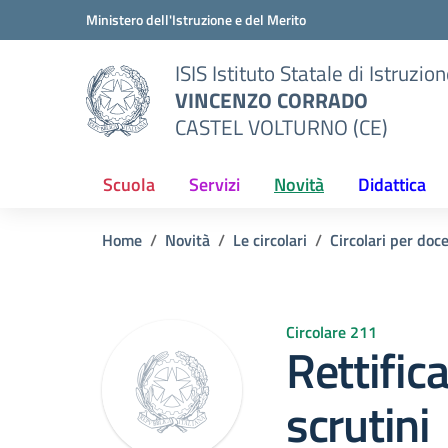
Vai ai contenuti
Vai al menu di navigazione
Vai al footer
Ministero dell'Istruzione e del Merito
ISIS Istituto Statale di Istruzio
VINCENZO CORRADO
CASTEL VOLTURNO (CE)
Scuola
Servizi
Novità
Didattica
Home
Novità
Le circolari
Circolari per doc
Circolare 211
Rettific
scrutini