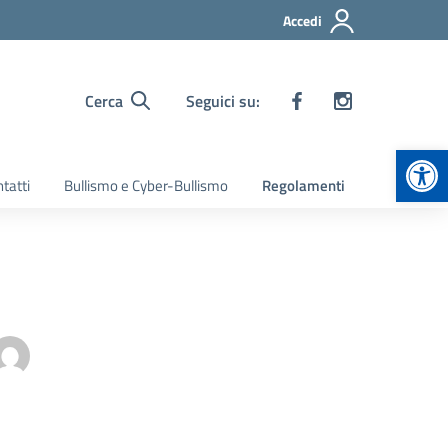
Accedi
Cerca
Seguici su:
Apr
tatti
Bullismo e Cyber-Bullismo
Regolamenti