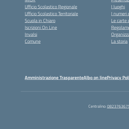
Ufficio Scolastico Regionale
I luoghi
Ufficio Scolastico Territoriale
I numeri 
Scuola in Chiaro
Le carte 
Iscrizioni On Line
Regolame
Invalsi
Organizz
Comune
La storia
Amministrazione Trasparente
Albo on line
Privacy Pol
Centralino:
082376367