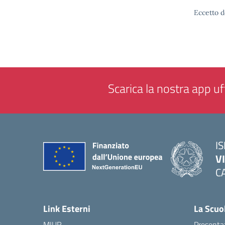
Eccetto d
Scarica la nostra app uff
IS
V
C
— 
Link Esterni
La Scuo
MIUR
Presenta