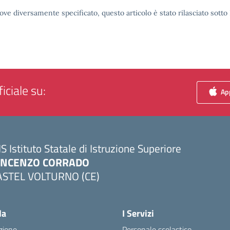
ove diversamente specificato, questo articolo è stato rilasciato sott
iciale su:
App
IS Istituto Statale di Istruzione Superiore
INCENZO CORRADO
ASTEL VOLTURNO (CE)
Visita la pagina iniziale della scuola
la
I Servizi
zione
Personale scolastico