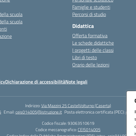
Famiglie e studenti
della scuola
Percorsi di studio
della scuola
Didattica
nti
Offerta formativa
azione
Le schede didattiche
I progetti delle classi
Libri di testo
Orario delle lezioni
icy
Dichiarazione di accessibilità
Note legali
Indirizzo:
Via Mazzini 25 CastelVolturno (Caserta)
5
Email:
ceis014005@istruzione.it
Posta elettronica certificata (PEC):
ceis0
Codice fiscale: 93063510619
Codice meccanografico:
CEIS014005
Codice Indice delle Pubbliche Amministrazioni (IPA): istsc_ceis014005