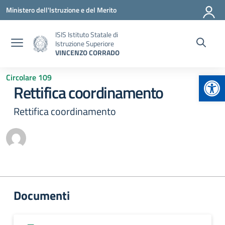
Vai ai contenuti
Vai al menu di navigazione
Vai al footer
Ministero dell'Istruzione e del Merito
ISIS Istituto Statale di
Istruzione Superiore
VINCENZO CORRADO
Apr
Circolare 109
Rettifica coordinamento
Rettifica coordinamento
Documenti