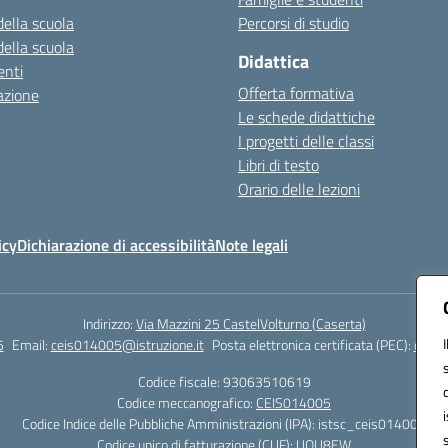
della scuola
Percorsi di studio
della scuola
Didattica
nti
Offerta formativa
azione
Le schede didattiche
I progetti delle classi
Libri di testo
Orario delle lezioni
icy
Dichiarazione di accessibilità
Note legali
Indirizzo:
Via Mazzini 25 CastelVolturno (Caserta)
5
Email:
ceis014005@istruzione.it
Posta elettronica certificata (PEC):
ceis0
Codice fiscale: 93063510619
Codice meccanografico:
CEIS014005
Codice Indice delle Pubbliche Amministrazioni (IPA): istsc_ceis014005
Codice unico di fatturazione (CUF): UOU8EW