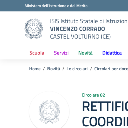
Vai ai contenuti
Vai al menu di navigazione
Vai al footer
Ministero dell'Istruzione e del Merito
ISIS Istituto Statale di Istruzio
VINCENZO CORRADO
CASTEL VOLTURNO (CE)
Scuola
Servizi
Novità
Didattica
Home
Novità
Le circolari
Circolari per doc
Circolare 82
RETTIFI
COORD