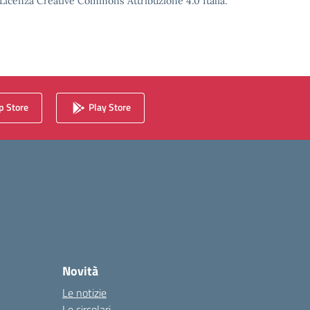
o Licenza Creative Commons Attribuzione 4.0 Italia.
 Store
Play Store
Novità
Le notizie
Le circolari