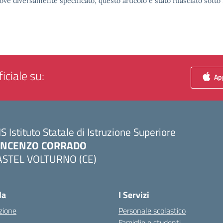
ove diversamente specificato, questo articolo è stato rilasciato sott
iciale su:
App
IS Istituto Statale di Istruzione Superiore
INCENZO CORRADO
ASTEL VOLTURNO (CE)
Visita la pagina iniziale della scuola
la
I Servizi
zione
Personale scolastico
Famiglie e studenti