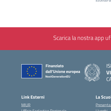
Eccetto d
Scarica la nostra app uff
IS
V
C
— 
Link Esterni
La Scuo
MIUR
Presenta
Ufficio Scolastico Regionale
I luoghi