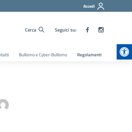
Accedi
Cerca
Seguici su:
Apr
tatti
Bullismo e Cyber-Bullismo
Regolamenti