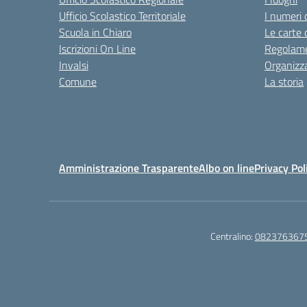
Ufficio Scolastico Territoriale
I numeri 
Scuola in Chiaro
Le carte 
Iscrizioni On Line
Regolame
Invalsi
Organizz
Comune
La storia
Amministrazione Trasparente
Albo on line
Privacy Pol
Centralino:
082376367