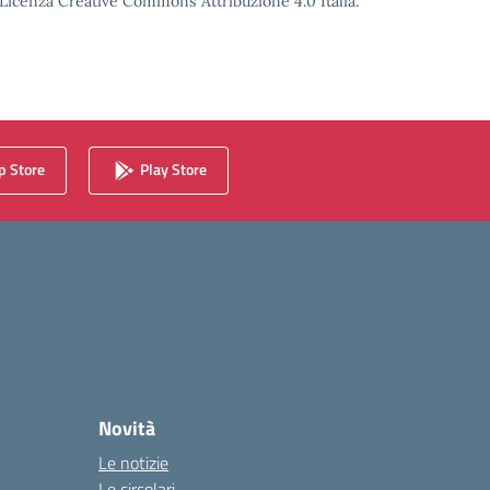
o Licenza Creative Commons Attribuzione 4.0 Italia.
 Store
Play Store
Novità
Le notizie
Le circolari