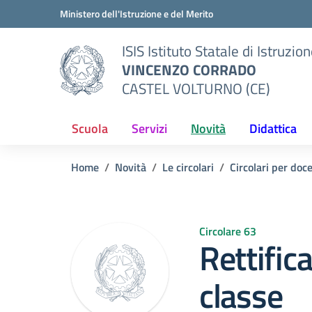
Vai ai contenuti
Vai al menu di navigazione
Vai al footer
Ministero dell'Istruzione e del Merito
ISIS Istituto Statale di Istruzio
VINCENZO CORRADO
CASTEL VOLTURNO (CE)
Scuola
Servizi
Novità
Didattica
Home
Novità
Le circolari
Circolari per doc
Circolare 63
Rettifica
classe