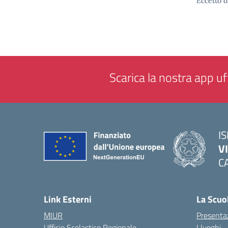
Eccetto d
Scarica la nostra app uff
IS
V
C
— 
Link Esterni
La Scuo
MIUR
Presenta
Ufficio Scolastico Regionale
I luoghi