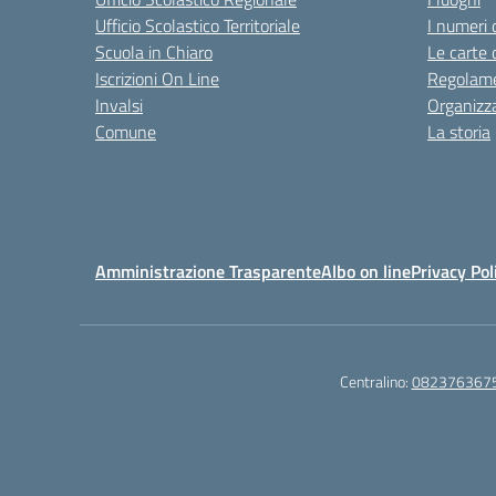
Ufficio Scolastico Territoriale
I numeri 
Scuola in Chiaro
Le carte 
Iscrizioni On Line
Regolame
Invalsi
Organizz
Comune
La storia
Amministrazione Trasparente
Albo on line
Privacy Pol
Centralino:
082376367