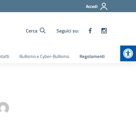
Accedi
Cerca
Seguici su:
Apr
tatti
Bullismo e Cyber-Bullismo
Regolamenti