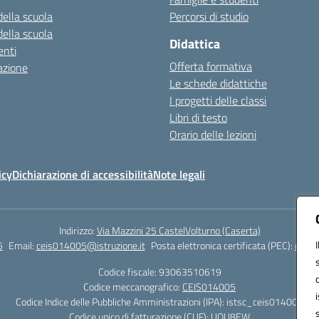
della scuola
Percorsi di studio
della scuola
Didattica
nti
Offerta formativa
azione
Le schede didattiche
I progetti delle classi
Libri di testo
Orario delle lezioni
icy
Dichiarazione di accessibilità
Note legali
Indirizzo:
Via Mazzini 25 CastelVolturno (Caserta)
5
Email:
ceis014005@istruzione.it
Posta elettronica certificata (PEC):
ceis0
Codice fiscale: 93063510619
Codice meccanografico:
CEIS014005
Codice Indice delle Pubbliche Amministrazioni (IPA): istsc_ceis014005
Codice unico di fatturazione (CUF): UOU8EW