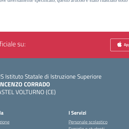
ove diversamente specificato, questo articolo è stato rilasciato sott
iciale su:
App
IS Istituto Statale di Istruzione Superiore
INCENZO CORRADO
ASTEL VOLTURNO (CE)
Visita la pagina iniziale della scuola
la
I Servizi
zione
Personale scolastico
Famiglie e studenti