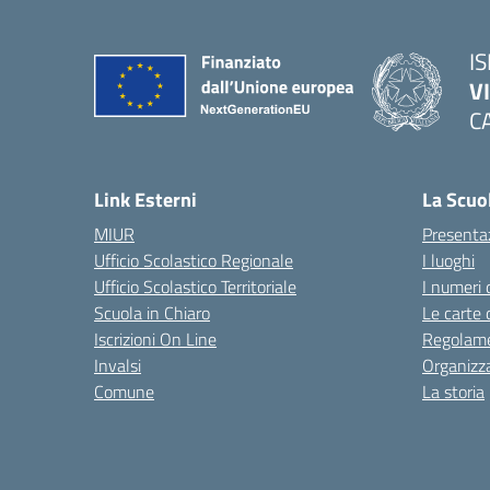
IS
V
C
— 
Link Esterni
La Scuo
MIUR
Presenta
Ufficio Scolastico Regionale
I luoghi
Ufficio Scolastico Territoriale
I numeri 
Scuola in Chiaro
Le carte 
Iscrizioni On Line
Regolame
Invalsi
Organizz
Comune
La storia