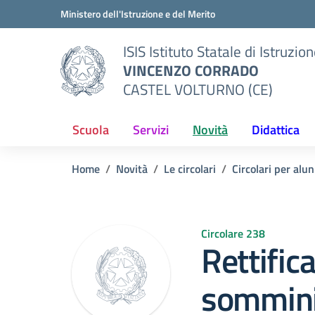
Vai ai contenuti
Vai al menu di navigazione
Vai al footer
Ministero dell'Istruzione e del Merito
ISIS Istituto Statale di Istruzio
VINCENZO CORRADO
CASTEL VOLTURNO (CE)
Scuola
Servizi
Novità
Didattica
Home
Novità
Le circolari
Circolari per alun
Circolare 238
Rettific
sommini