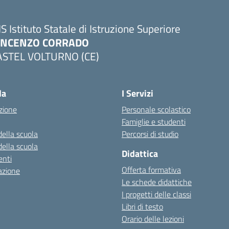
IS Istituto Statale di Istruzione Superiore
INCENZO CORRADO
ASTEL VOLTURNO (CE)
Visita la pagina iniziale della scuola
la
I Servizi
zione
Personale scolastico
Famiglie e studenti
della scuola
Percorsi di studio
della scuola
Didattica
nti
Offerta formativa
azione
Le schede didattiche
I progetti delle classi
Libri di testo
Orario delle lezioni