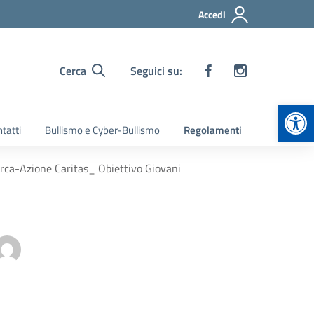
Accedi
Cerca
Seguici su:
Apr
tatti
Bullismo e Cyber-Bullismo
Regolamenti
rca-Azione Caritas_ Obiettivo Giovani