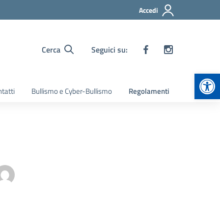
Accedi
Cerca
Seguici su:
Apr
tatti
Bullismo e Cyber-Bullismo
Regolamenti