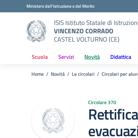
Vai ai contenuti
Vai al menu di navigazione
Vai al footer
Ministero dell'Istruzione e del Merito
ISIS Istituto Statale di Istruzio
VINCENZO CORRADO
CASTEL VOLTURNO (CE)
Scuola
Servizi
Novità
Didattica
Home
Novità
Le circolari
Circolari per alun
Circolare 370
Rettific
evacuazi