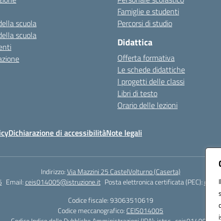
Famiglie e studenti
della scuola
Percorsi di studio
della scuola
Didattica
nti
Offerta formativa
azione
Le schede didattiche
I progetti delle classi
Libri di testo
Orario delle lezioni
icy
Dichiarazione di accessibilità
Note legali
Indirizzo:
Via Mazzini 25 CastelVolturno (Caserta)
5
Email:
ceis014005@istruzione.it
Posta elettronica certificata (PEC):
ceis0
Codice fiscale: 93063510619
Codice meccanografico:
CEIS014005
Codice Indice delle Pubbliche Amministrazioni (IPA): istsc_ceis014005