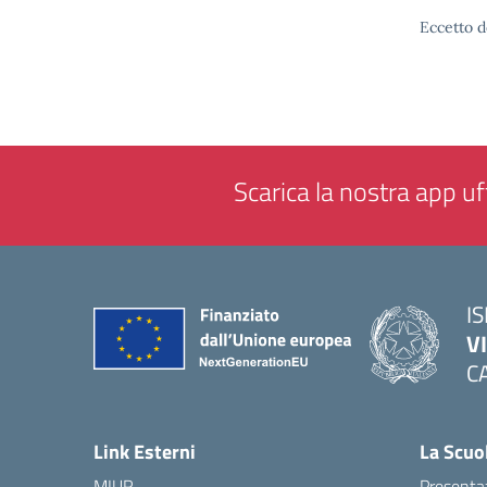
Eccetto d
Scarica la nostra app uff
IS
V
C
— 
Link Esterni
La Scuo
MIUR
Presenta