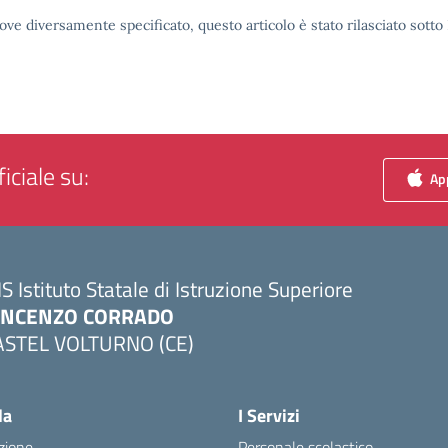
ove diversamente specificato, questo articolo è stato rilasciato sott
iciale su:
App
IS Istituto Statale di Istruzione Superiore
INCENZO CORRADO
ASTEL VOLTURNO (CE)
Visita la pagina iniziale della scuola
la
I Servizi
zione
Personale scolastico