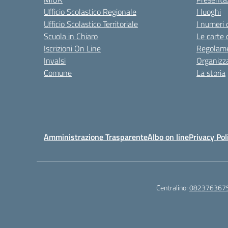
Ufficio Scolastico Regionale
I luoghi
Ufficio Scolastico Territoriale
I numeri 
Scuola in Chiaro
Le carte 
Iscrizioni On Line
Regolame
Invalsi
Organizz
Comune
La storia
Amministrazione Trasparente
Albo on line
Privacy Pol
Centralino:
082376367