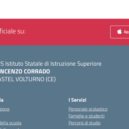
iciale su:
App
IS Istituto Statale di Istruzione Superiore
INCENZO CORRADO
ASTEL VOLTURNO (CE)
Visita la pagina iniziale della scuola
la
I Servizi
zione
Personale scolastico
Famiglie e studenti
della scuola
Percorsi di studio