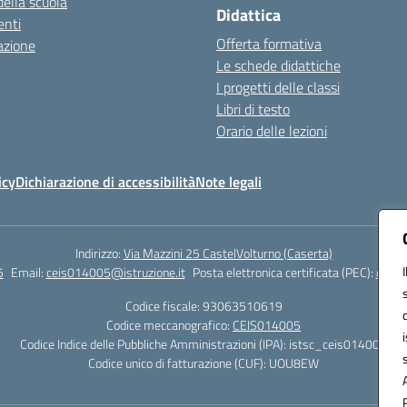
della scuola
Didattica
nti
Offerta formativa
azione
Le schede didattiche
I progetti delle classi
Libri di testo
Orario delle lezioni
icy
Dichiarazione di accessibilità
Note legali
Indirizzo:
Via Mazzini 25 CastelVolturno (Caserta)
5
Email:
ceis014005@istruzione.it
Posta elettronica certificata (PEC):
ceis0
Codice fiscale: 93063510619
Codice meccanografico:
CEIS014005
Codice Indice delle Pubbliche Amministrazioni (IPA): istsc_ceis014005
Codice unico di fatturazione (CUF): UOU8EW