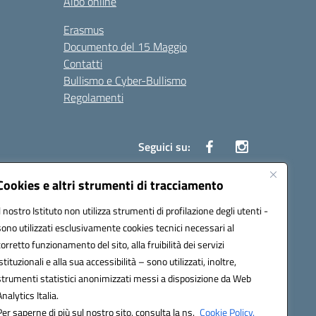
Albo online
Erasmus
Documento del 15 Maggio
Contatti
Bullismo e Cyber-Bullismo
Regolamenti
Seguici su:
Cookies e altri strumenti di tracciamento
Il nostro Istituto non utilizza strumenti di profilazione degli utenti -
14005@pec.istruzione.it
sono utilizzati esclusivamente cookies tecnici necessari al
corretto funzionamento del sito, alla fruibilità dei servizi
istituzionali e alla sua accessibilità – sono utilizzati, inoltre,
strumenti statistici anonimizzati messi a disposizione da Web
Analytics Italia.
Per saperne di più sul nostro sito, consulta la ns.
Cookie Policy.