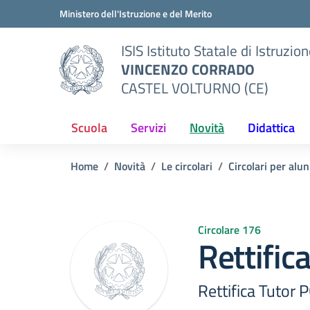
Vai ai contenuti
Vai al menu di navigazione
Vai al footer
Ministero dell'Istruzione e del Merito
ISIS Istituto Statale di Istruzio
VINCENZO CORRADO
CASTEL VOLTURNO (CE)
Scuola
Servizi
Novità
Didattica
Home
Novità
Le circolari
Circolari per alun
Circolare 176
Rettific
Rettifica Tutor 