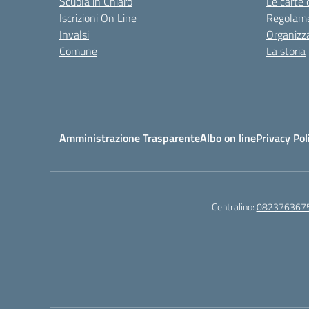
Scuola in Chiaro
Le carte 
Iscrizioni On Line
Regolame
Invalsi
Organizz
Comune
La storia
Amministrazione Trasparente
Albo on line
Privacy Pol
Centralino:
082376367