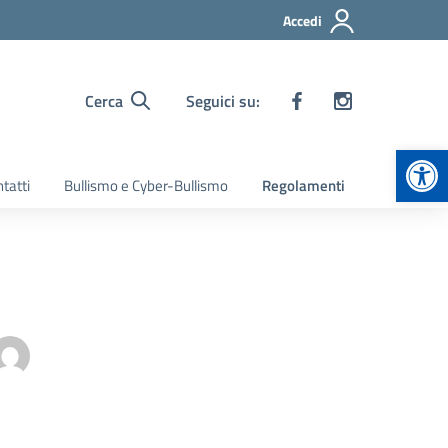
Accedi
Cerca
Seguici su:
Apr
tatti
Bullismo e Cyber-Bullismo
Regolamenti