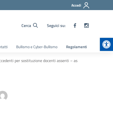
Accedi
Cerca
Seguici su:
Apr
tatti
Bullismo e Cyber-Bullismo
Regolamenti
eccedenti per sostituzione docenti assenti – as