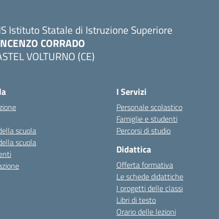
IS Istituto Statale di Istruzione Superiore
INCENZO CORRADO
ASTEL VOLTURNO (CE)
Visita la pagina iniziale della scuola
la
I Servizi
zione
Personale scolastico
Famiglie e studenti
della scuola
Percorsi di studio
della scuola
Didattica
nti
Offerta formativa
azione
Le schede didattiche
I progetti delle classi
Libri di testo
Orario delle lezioni