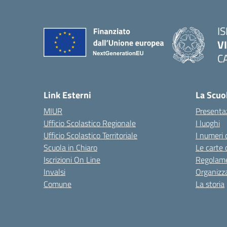
IS
V
C
— 
Link Esterni
La Scuo
MIUR
Presenta
Ufficio Scolastico Regionale
I luoghi
Ufficio Scolastico Territoriale
I numeri 
Scuola in Chiaro
Le carte 
Iscrizioni On Line
Regolame
Invalsi
Organizz
Comune
La storia