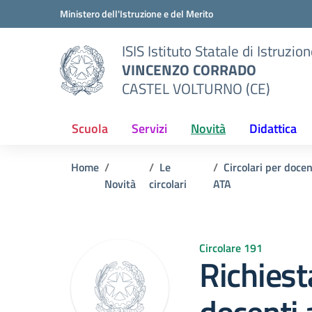
Vai ai contenuti
Vai al menu di navigazione
Vai al footer
Ministero dell'Istruzione e del Merito
ISIS Istituto Statale di Istruzio
VINCENZO CORRADO
CASTEL VOLTURNO (CE)
Scuola
Servizi
Novità
Didattica
Home
Le
Circolari per doce
Novità
circolari
ATA
Circolare 191
Richiest