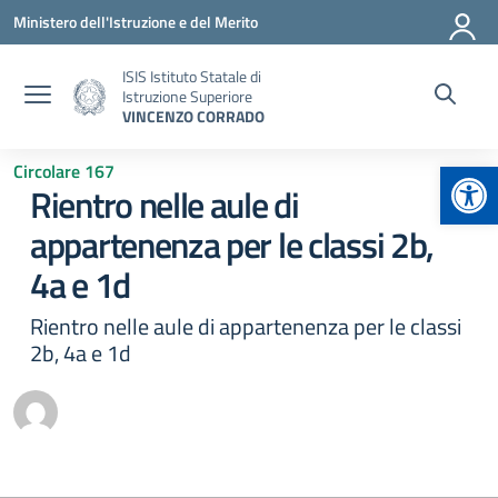
Vai ai contenuti
Vai al menu di navigazione
Vai al footer
Ministero dell'Istruzione e del Merito
ISIS Istituto Statale di
Istruzione Superiore
VINCENZO CORRADO
Apr
Circolare 167
Rientro nelle aule di
appartenenza per le classi 2b,
4a e 1d
Rientro nelle aule di appartenenza per le classi
2b, 4a e 1d