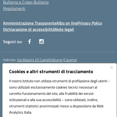
Bullismo e Cyber-Bullismo
Regolamenti
Amministrazione Trasparente
Albo on line
Privacy Policy
Dichiarazione di accessibilità
Note legali
Seguici su:
Indirizzo:
Via Mazzini 25 CastelVolturno (Caserta)
Centralino:
0823763675
Email:
ceis014005@istruzione.it
Posta elettronica certificata (PEC):
Cookies e altri strumenti di tracciamento
ceis014005@pec.istruzione.it
Codice fiscale: 93063510619
Il nostro Istituto non utilizza strumenti di profilazione degli utenti -
Codice meccanografico:
CEIS014005
sono utilizzati esclusivamente cookies tecnici necessari al
Codice Indice delle Pubbliche Amministrazioni (IPA): istsc_ceis014005
corretto funzionamento del sito, alla fruibilità dei servizi
Codice unico di fatturazione (CUF): UOU8EW
istituzionali e alla sua accessibilità – sono utilizzati, inoltre,
strumenti statistici anonimizzati messi a disposizione da Web
Analytics Italia.
Hosting & Powered by 3D Solution S.r.l.