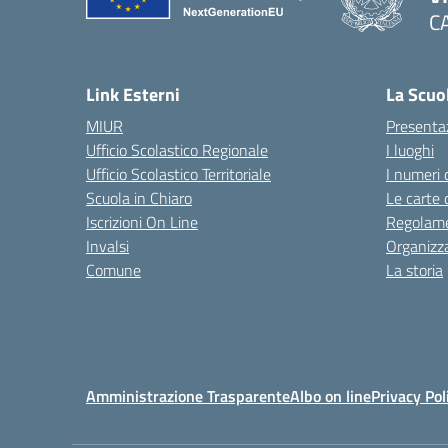
C
— 
Link Esterni
La Scuo
MIUR
Presenta
Ufficio Scolastico Regionale
I luoghi
Ufficio Scolastico Territoriale
I numeri 
Scuola in Chiaro
Le carte 
Iscrizioni On Line
Regolame
Invalsi
Organizz
Comune
La storia
Amministrazione Trasparente
Albo on line
Privacy Pol