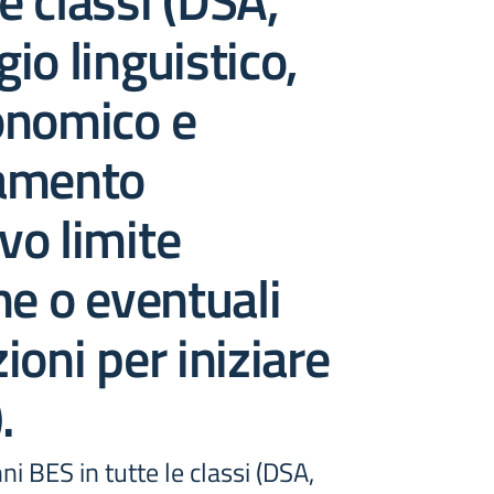
le classi (DSA,
io linguistico,
onomico e
amento
ivo limite
ne o eventuali
ioni per iniziare
.
i BES in tutte le classi (DSA,