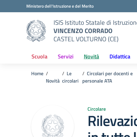
Vai ai contenuti
Vai al menu di navigazione
Vai al footer
Ministero dell'Istruzione e del Merito
ISIS Istituto Statale di Istruzio
VINCENZO CORRADO
CASTEL VOLTURNO (CE)
Scuola
Servizi
Novità
Didattica
Home
Le
Circolari per docenti e
Novità
circolari
personale ATA
Circolare
Rilevazi