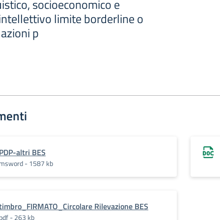
uistico, socioeconomico e
tellettivo limite borderline o
azioni p
menti
PDP-altri BES
msword - 1587 kb
timbro_FIRMATO_Circolare Rilevazione BES
pdf - 263 kb