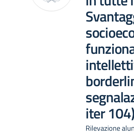
in tutte 
Svantagg
socioec
funzion
intellett
borderli
segnalaz
iter 104)
Rilevazione alunn