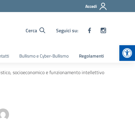
Accedi
Cerca
Seguici su:
Apr
tatti
Bullismo e Cyber-Bullismo
Regolamenti
uistico, socioeconomico e funzionamento intellettivo