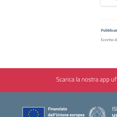
Pubblicat
Eccetto d
Scarica la nostra app uff
IS
V