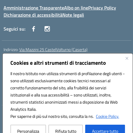
Amministrazione Trasparente
Albo on line
Privacy Policy
Dichiarazione di accessibilità
Note legali
Seguici su:
Indirizzo:
Via Mazzini 25 CastelVolturno (Caserta)
Centralino:
0823763675
Email:
ceis014005@istruzione.it
Posta elettronica certificata (PEC):
Cookies e altri strumenti di tracciamento
ceis014005@pec.istruzione.it
Codice fiscale: 93063510619
Il nostro Istituto non utilizza strumenti di profilazione degli utenti -
Codice meccanografico:
CEIS014005
sono utilizzati esclusivamente cookies tecnici necessari al
Codice Indice delle Pubbliche Amministrazioni (IPA): istsc_ceis014005
corretto funzionamento del sito, alla fruibilità dei servizi
Codice unico di fatturazione (CUF): UOU8EW
istituzionali e alla sua accessibilità – sono utilizzati, inoltre,
strumenti statistici anonimizzati messi a disposizione da Web
Analytics Italia.
Hosting & Powered by 3D Solution S.r.l.
Per saperne di più sul nostro sito, consulta la ns.
Cookie Policy.
Concept & Design by Designers Italia
Personalizza
Rifiuta tutto
Accettare tutto