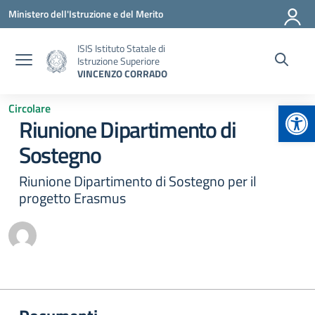
Vai ai contenuti
Vai al menu di navigazione
Vai al footer
Ministero dell'Istruzione e del Merito
ISIS Istituto Statale di
Istruzione Superiore
VINCENZO CORRADO
Apr
Circolare
Riunione Dipartimento di
Sostegno
Riunione Dipartimento di Sostegno per il
progetto Erasmus