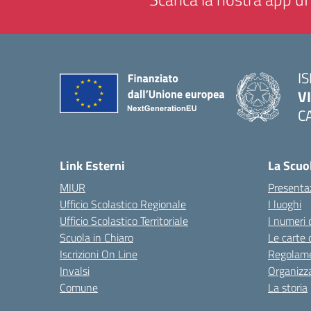
IS
V
C
— 
Link Esterni
La Scuo
MIUR
Presenta
Ufficio Scolastico Regionale
I luoghi
Ufficio Scolastico Territoriale
I numeri 
Scuola in Chiaro
Le carte 
Iscrizioni On Line
Regolame
Invalsi
Organizz
Comune
La storia