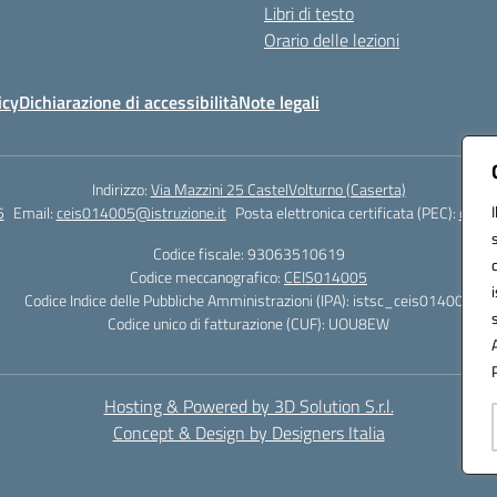
Libri di testo
Orario delle lezioni
icy
Dichiarazione di accessibilità
Note legali
Indirizzo:
Via Mazzini 25 CastelVolturno (Caserta)
5
Email:
ceis014005@istruzione.it
Posta elettronica certificata (PEC):
ceis0
Codice fiscale: 93063510619
Codice meccanografico:
CEIS014005
Codice Indice delle Pubbliche Amministrazioni (IPA): istsc_ceis014005
Codice unico di fatturazione (CUF): UOU8EW
Hosting & Powered by 3D Solution S.r.l.
Concept & Design by Designers Italia