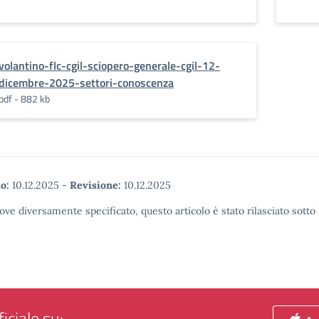
volantino-flc-cgil-sciopero-generale-cgil-12-
dicembre-2025-settori-conoscenza
pdf - 882 kb
o:
10.12.2025
-
Revisione:
10.12.2025
ove diversamente specificato, questo articolo è stato rilasciato sott
iciale su: