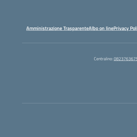
Amministrazione Trasparente
Albo on line
Privacy Pol
Centralino:
082376367