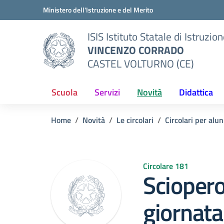
Vai ai contenuti
Vai al menu di navigazione
Vai al footer
Ministero dell'Istruzione e del Merito
ISIS Istituto Statale di Istruzio
VINCENZO CORRADO
CASTEL VOLTURNO (CE)
Scuola
Servizi
Novità
Didattica
Home
Novità
Le circolari
Circolari per alun
Circolare 181
Sciopero
giornata