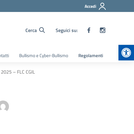
Accedi
Cerca
Seguici su:
Apr
tatti
Bullismo e Cyber-Bullismo
Regolamenti
E 2025 – FLC CGIL