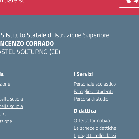
App
IS Istituto Statale di Istruzione Superiore
INCENZO CORRADO
ASTEL VOLTURNO (CE)
Visita la pagina iniziale della scuola
la
I Servizi
zione
Personale scolastico
Famiglie e studenti
della scuola
Percorsi di studio
della scuola
Didattica
nti
Offerta formativa
azione
Le schede didattiche
I progetti delle classi