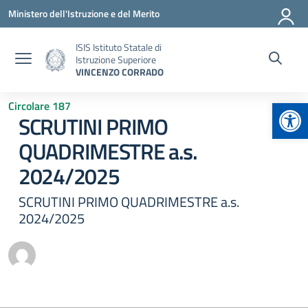
Vai ai contenuti
Vai al menu di navigazione
Vai al footer
Ministero dell'Istruzione e del Merito
ISIS Istituto Statale di
Istruzione Superiore
VINCENZO CORRADO
Apr
Circolare 187
SCRUTINI PRIMO
QUADRIMESTRE a.s.
2024/2025
SCRUTINI PRIMO QUADRIMESTRE a.s.
2024/2025