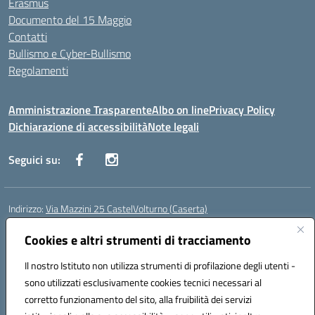
Erasmus
Documento del 15 Maggio
Contatti
Bullismo e Cyber-Bullismo
Regolamenti
Amministrazione Trasparente
Albo on line
Privacy Policy
Dichiarazione di accessibilità
Note legali
Seguici su:
Indirizzo:
Via Mazzini 25 CastelVolturno (Caserta)
Centralino:
0823763675
Email:
ceis014005@istruzione.it
Posta elettronica certificata (PEC):
Cookies e altri strumenti di tracciamento
ceis014005@pec.istruzione.it
Codice fiscale: 93063510619
Il nostro Istituto non utilizza strumenti di profilazione degli utenti -
Codice meccanografico:
CEIS014005
sono utilizzati esclusivamente cookies tecnici necessari al
Codice Indice delle Pubbliche Amministrazioni (IPA): istsc_ceis014005
corretto funzionamento del sito, alla fruibilità dei servizi
Codice unico di fatturazione (CUF): UOU8EW