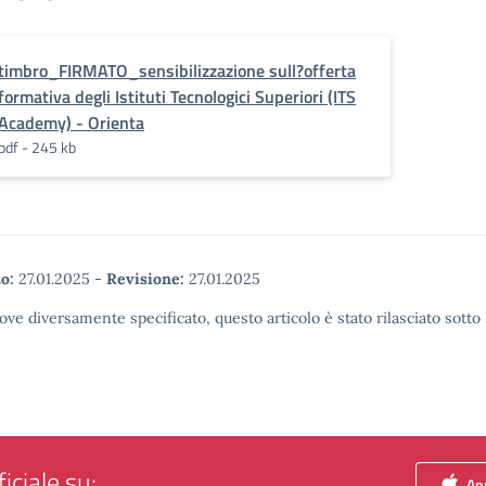
timbro_FIRMATO_sensibilizzazione sull?offerta
formativa degli Istituti Tecnologici Superiori (ITS
Academy) - Orienta
pdf - 245 kb
o:
27.01.2025
-
Revisione:
27.01.2025
ove diversamente specificato, questo articolo è stato rilasciato sott
iciale su:
App