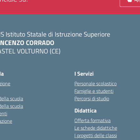
IS Istituto Statale di Istruzione Superiore
INCENZO CORRADO
ASTEL VOLTURNO (CE)
Visita la pagina iniziale della scuola
la
I Servizi
zione
Personale scolastico
Famiglie e studenti
della scuola
Percorsi di studio
della scuola
Didattica
nti
Offerta formativa
azione
Le schede didattiche
I progetti delle classi