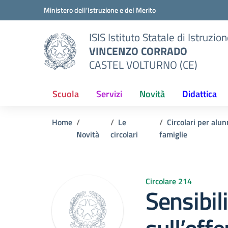
Vai ai contenuti
Vai al menu di navigazione
Vai al footer
Ministero dell'Istruzione e del Merito
ISIS Istituto Statale di Istruzio
VINCENZO CORRADO
CASTEL VOLTURNO (CE)
Scuola
Servizi
Novità
Didattica
Home
Le
Circolari per alun
Novità
circolari
famiglie
Circolare 214
Sensibil