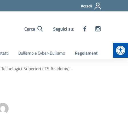
Accedi
Cerca
Seguici su:
Apr
tatti
Bullismo e Cyber-Bullismo
Regolamenti
ti Tecnologici Superiori (ITS Academy) –