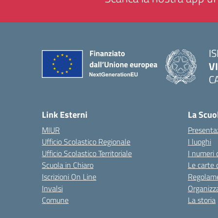
IS
V
C
— 
Link Esterni
La Scuo
MIUR
Presenta
Ufficio Scolastico Regionale
I luoghi
Ufficio Scolastico Territoriale
I numeri 
Scuola in Chiaro
Le carte 
Iscrizioni On Line
Regolame
Invalsi
Organizz
Comune
La storia