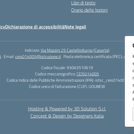
Libri di testo
Orario delle lezioni
icy
Dichiarazione di accessibilità
Note legali
Indirizzo:
Via Mazzini 25 CastelVolturno (Caserta)
5
Email:
ceis014005@istruzione.it
Posta elettronica certificata (PEC):
ceis0
Codice fiscale: 93063510619
Codice meccanografico:
CEIS014005
Codice Indice delle Pubbliche Amministrazioni (IPA): istsc_ceis014005
Codice unico di fatturazione (CUF): UOU8EW
Hosting & Powered by 3D Solution S.r.l.
Concept & Design by Designers Italia