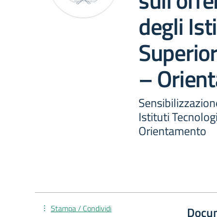
sull’off
degli Ist
Superior
– Orien
Sensibilizzazion
Istituti Tecnolog
Orientamento
Stampa / Condividi
Docu