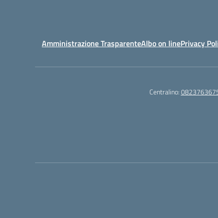
Amministrazione Trasparente
Albo on line
Privacy Pol
Centralino:
082376367