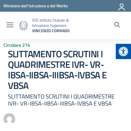
Vai ai contenuti
Vai al menu di navigazione
Vai al footer
Ministero dell'Istruzione e del Merito
ISIS Istituto Statale di
Istruzione Superiore
VINCENZO CORRADO
Apr
Circolare 274
SLITTAMENTO SCRUTINI I
QUADRIMESTRE IVR- VR-
IBSA-IIBSA-IIIBSA-IVBSA E
VBSA
SLITTAMENTO SCRUTINI I QUADRIMESTRE
IVR- VR-IBSA-IIBSA-IIIBSA-IVBSA E VBSA