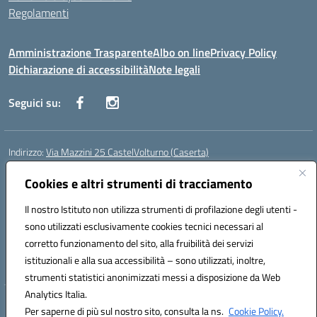
Regolamenti
Amministrazione Trasparente
Albo on line
Privacy Policy
Dichiarazione di accessibilità
Note legali
Seguici su:
Indirizzo:
Via Mazzini 25 CastelVolturno (Caserta)
Centralino:
0823763675
Email:
ceis014005@istruzione.it
Posta elettronica certificata (PEC):
Cookies e altri strumenti di tracciamento
ceis014005@pec.istruzione.it
Codice fiscale: 93063510619
Il nostro Istituto non utilizza strumenti di profilazione degli utenti -
Codice meccanografico:
CEIS014005
sono utilizzati esclusivamente cookies tecnici necessari al
Codice Indice delle Pubbliche Amministrazioni (IPA): istsc_ceis014005
corretto funzionamento del sito, alla fruibilità dei servizi
Codice unico di fatturazione (CUF): UOU8EW
istituzionali e alla sua accessibilità – sono utilizzati, inoltre,
strumenti statistici anonimizzati messi a disposizione da Web
Analytics Italia.
Hosting & Powered by 3D Solution S.r.l.
Per saperne di più sul nostro sito, consulta la ns.
Cookie Policy.