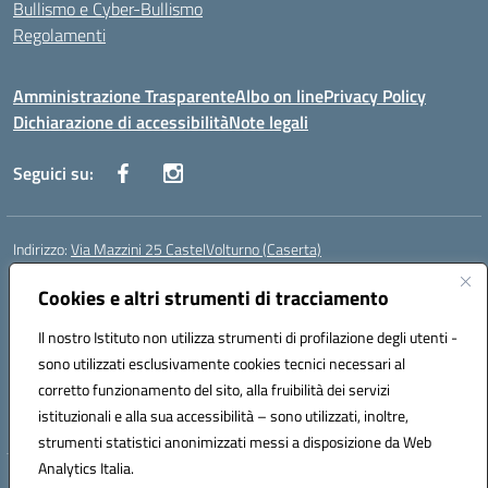
Bullismo e Cyber-Bullismo
Regolamenti
Amministrazione Trasparente
Albo on line
Privacy Policy
Dichiarazione di accessibilità
Note legali
Seguici su:
Indirizzo:
Via Mazzini 25 CastelVolturno (Caserta)
Centralino:
0823763675
Email:
ceis014005@istruzione.it
Posta elettronica certificata (PEC):
Cookies e altri strumenti di tracciamento
ceis014005@pec.istruzione.it
Codice fiscale: 93063510619
Il nostro Istituto non utilizza strumenti di profilazione degli utenti -
Codice meccanografico:
CEIS014005
sono utilizzati esclusivamente cookies tecnici necessari al
Codice Indice delle Pubbliche Amministrazioni (IPA): istsc_ceis014005
corretto funzionamento del sito, alla fruibilità dei servizi
Codice unico di fatturazione (CUF): UOU8EW
istituzionali e alla sua accessibilità – sono utilizzati, inoltre,
strumenti statistici anonimizzati messi a disposizione da Web
Analytics Italia.
Hosting & Powered by 3D Solution S.r.l.