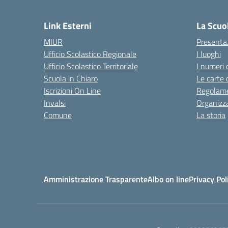
— 
Link Esterni
La Scuo
MIUR
Presenta
Ufficio Scolastico Regionale
I luoghi
Ufficio Scolastico Territoriale
I numeri 
Scuola in Chiaro
Le carte 
Iscrizioni On Line
Regolame
Invalsi
Organizz
Comune
La storia
Amministrazione Trasparente
Albo on line
Privacy Pol