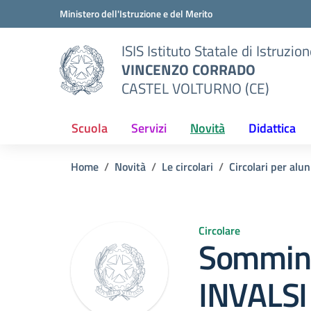
Vai ai contenuti
Vai al menu di navigazione
Vai al footer
Ministero dell'Istruzione e del Merito
ISIS Istituto Statale di Istruzio
VINCENZO CORRADO
CASTEL VOLTURNO (CE)
Scuola
Servizi
Novità
Didattica
Home
Novità
Le circolari
Circolari per alun
Circolare
Sommini
INVALSI