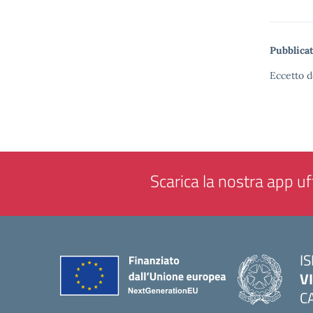
Pubblicat
Eccetto d
Scarica la nostra app uff
IS
V
C