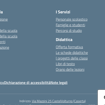
Visita la pagina iniziale della scuola
la
I Servizi
zione
Personale scolastico
Famiglie e studenti
della scuola
Percorsi di studio
della scuola
Didattica
nti
Offerta formativa
azione
Le schede didattiche
I progetti delle classi
Libri di testo
Orario delle lezioni
icy
Dichiarazione di accessibilità
Note legali
Indirizzo:
Via Mazzini 25 CastelVolturno (Caserta)