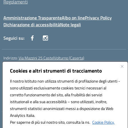
Regolamenti
Amministrazione Trasparente
Albo on line
Privacy Policy
Dichiarazione di accessibilità
Note legali
Seguici su:
Indirizzo:
Via Mazzini 25 CastelVolturno (Caserta)
Centralino:
0823763675
Email:
ceis014005@istruzione.it
Posta elettronica certificata (PEC):
Cookies e altri strumenti di tracciamento
ceis014005@pec.istruzione.it
Codice fiscale: 93063510619
Il nostro Istituto non utilizza strumenti di profilazione degli utenti -
Codice meccanografico:
CEIS014005
sono utilizzati esclusivamente cookies tecnici necessari al
Codice Indice delle Pubbliche Amministrazioni (IPA): istsc_ceis014005
corretto funzionamento del sito, alla fruibilità dei servizi
Codice unico di fatturazione (CUF): UOU8EW
istituzionali e alla sua accessibilità – sono utilizzati, inoltre,
strumenti statistici anonimizzati messi a disposizione da Web
Analytics Italia.
Hosting & Powered by 3D Solution S.r.l.
Per saperne di più sul nostro sito, consulta la ns.
Cookie Policy.
Concept & Design by Designers Italia