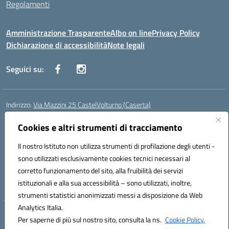
Regolamenti
Amministrazione Trasparente
Albo on line
Privacy Policy
Dichiarazione di accessibilità
Note legali
Seguici su:
Indirizzo:
Via Mazzini 25 CastelVolturno (Caserta)
Centralino:
0823763675
Email:
ceis014005@istruzione.it
Posta elettronica certificata (PEC):
Cookies e altri strumenti di tracciamento
ceis014005@pec.istruzione.it
Codice fiscale: 93063510619
Il nostro Istituto non utilizza strumenti di profilazione degli utenti -
Codice meccanografico:
CEIS014005
sono utilizzati esclusivamente cookies tecnici necessari al
Codice Indice delle Pubbliche Amministrazioni (IPA): istsc_ceis014005
corretto funzionamento del sito, alla fruibilità dei servizi
Codice unico di fatturazione (CUF): UOU8EW
istituzionali e alla sua accessibilità – sono utilizzati, inoltre,
strumenti statistici anonimizzati messi a disposizione da Web
Analytics Italia.
Hosting & Powered by 3D Solution S.r.l.
Per saperne di più sul nostro sito, consulta la ns.
Cookie Policy.
Concept & Design by Designers Italia