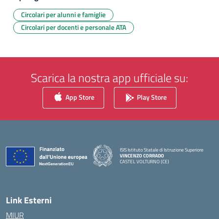
Circolari per alunni e famiglie
Circolari per docenti e personale ATA
Scarica la nostra app ufficiale su:
App Store
Play Store
ISIS Istituto Statale di Istruzione Superiore
VINCENZO CORRADO
CASTEL VOLTURNO (CE)
— Visita la pagina iniziale della scuola
Link Esterni
MIUR