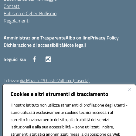
Contatti
Bullismo e Cyber-Bullismo
Regolamenti
Amministrazione Trasparente
Albo on line
Privacy Policy
Dichiarazione di accessibilità
Note legali
Seguici su:
Indirizzo:
Via Mazzini 25 CastelVolturno (Caserta)
Centralino:
0823763675
Email:
ceis014005@istruzione.it
Posta elettronica certificata (PEC):
Cookies e altri strumenti di tracciamento
ceis014005@pec.istruzione.it
Codice fiscale: 93063510619
Il nostro Istituto non utilizza strumenti di profilazione degli utenti -
Codice meccanografico:
CEIS014005
sono utilizzati esclusivamente cookies tecnici necessari al
Codice Indice delle Pubbliche Amministrazioni (IPA): istsc_ceis014005
corretto funzionamento del sito, alla fruibilità dei servizi
Codice unico di fatturazione (CUF): UOU8EW
istituzionali e alla sua accessibilità – sono utilizzati, inoltre,
strumenti statistici anonimizzati messi a disposizione da Web