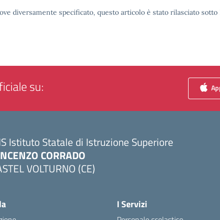
ove diversamente specificato, questo articolo è stato rilasciato sott
iciale su:
App
IS Istituto Statale di Istruzione Superiore
INCENZO CORRADO
ASTEL VOLTURNO (CE)
Visita la pagina iniziale della scuola
la
I Servizi
zione
Personale scolastico