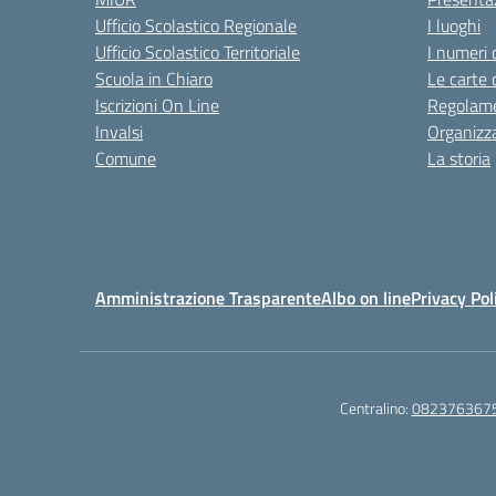
Ufficio Scolastico Regionale
I luoghi
Ufficio Scolastico Territoriale
I numeri 
Scuola in Chiaro
Le carte 
Iscrizioni On Line
Regolame
Invalsi
Organizz
Comune
La storia
Amministrazione Trasparente
Albo on line
Privacy Pol
Centralino:
082376367