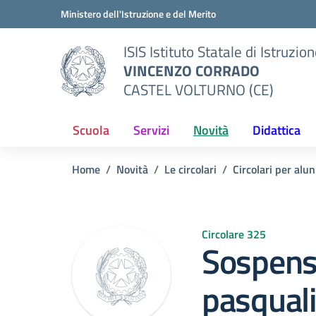
Vai ai contenuti
Vai al menu di navigazione
Vai al footer
Ministero dell'Istruzione e del Merito
ISIS Istituto Statale di Istruzio
VINCENZO CORRADO
CASTEL VOLTURNO (CE)
Scuola
Servizi
Novità
Didattica
Home
Novità
Le circolari
Circolari per alun
Circolare 325
Sospensi
pasqual