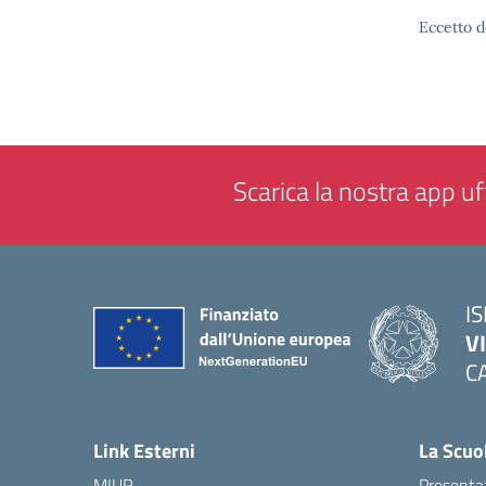
Eccetto d
Scarica la nostra app uff
IS
V
C
— 
Link Esterni
La Scuo
MIUR
Presenta