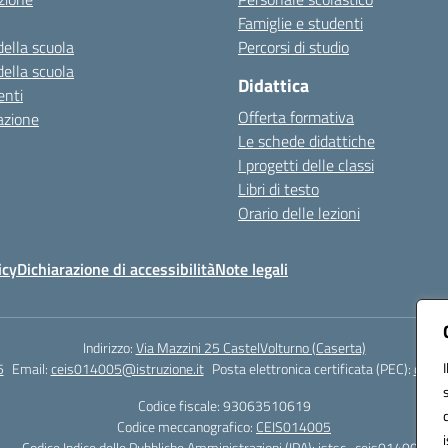
Famiglie e studenti
della scuola
Percorsi di studio
della scuola
Didattica
nti
Offerta formativa
azione
Le schede didattiche
I progetti delle classi
Libri di testo
Orario delle lezioni
icy
Dichiarazione di accessibilità
Note legali
Indirizzo:
Via Mazzini 25 CastelVolturno (Caserta)
5
Email:
ceis014005@istruzione.it
Posta elettronica certificata (PEC):
ceis0
Codice fiscale: 93063510619
Codice meccanografico:
CEIS014005
Codice Indice delle Pubbliche Amministrazioni (IPA): istsc_ceis014005