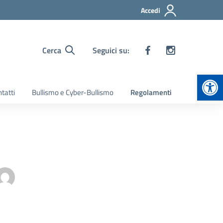
Accedi
Cerca
Seguici su:
Apr
tatti
Bullismo e Cyber-Bullismo
Regolamenti