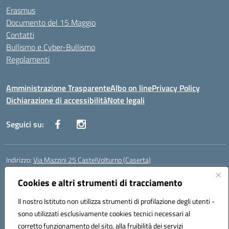
Erasmus
Documento del 15 Maggio
Contatti
Bullismo e Cyber-Bullismo
Regolamenti
Amministrazione Trasparente
Albo on line
Privacy Policy
Dichiarazione di accessibilità
Note legali
Seguici su:
Indirizzo:
Via Mazzini 25 CastelVolturno (Caserta)
Centralino:
0823763675
Email:
ceis014005@istruzione.it
Posta elettronica certificata (PEC):
Cookies e altri strumenti di tracciamento
ceis014005@pec.istruzione.it
Codice fiscale: 93063510619
Il nostro Istituto non utilizza strumenti di profilazione degli utenti -
Codice meccanografico:
CEIS014005
sono utilizzati esclusivamente cookies tecnici necessari al
Codice Indice delle Pubbliche Amministrazioni (IPA): istsc_ceis014005
corretto funzionamento del sito, alla fruibilità dei servizi