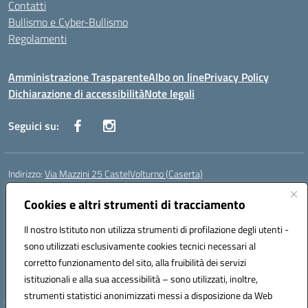
Contatti
Bullismo e Cyber-Bullismo
Regolamenti
Amministrazione Trasparente
Albo on line
Privacy Policy
Dichiarazione di accessibilità
Note legali
Seguici su:
Indirizzo:
Via Mazzini 25 CastelVolturno (Caserta)
Centralino:
0823763675
Email:
ceis014005@istruzione.it
Posta elettronica certificata (PEC):
Cookies e altri strumenti di tracciamento
ceis014005@pec.istruzione.it
Codice fiscale: 93063510619
Il nostro Istituto non utilizza strumenti di profilazione degli utenti -
Codice meccanografico:
CEIS014005
sono utilizzati esclusivamente cookies tecnici necessari al
Codice Indice delle Pubbliche Amministrazioni (IPA): istsc_ceis014005
corretto funzionamento del sito, alla fruibilità dei servizi
Codice unico di fatturazione (CUF): UOU8EW
istituzionali e alla sua accessibilità – sono utilizzati, inoltre,
strumenti statistici anonimizzati messi a disposizione da Web