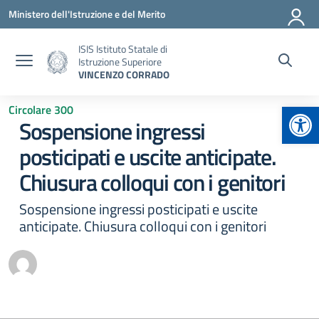
Vai ai contenuti
Vai al menu di navigazione
Vai al footer
Ministero dell'Istruzione e del Merito
ISIS Istituto Statale di
Istruzione Superiore
VINCENZO CORRADO
Apr
Circolare 300
Sospensione ingressi
posticipati e uscite anticipate.
Chiusura colloqui con i genitori
Sospensione ingressi posticipati e uscite
anticipate. Chiusura colloqui con i genitori