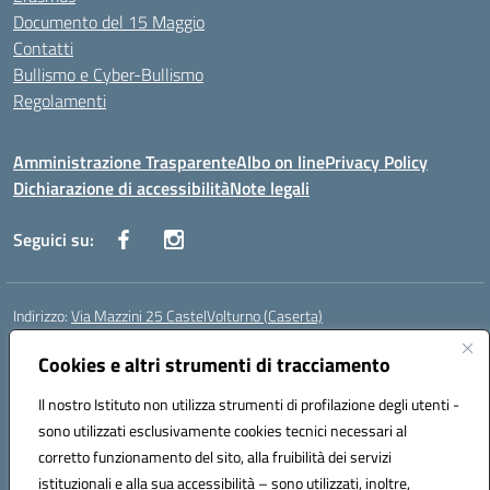
Documento del 15 Maggio
Contatti
Bullismo e Cyber-Bullismo
Regolamenti
Amministrazione Trasparente
Albo on line
Privacy Policy
Dichiarazione di accessibilità
Note legali
Seguici su:
Indirizzo:
Via Mazzini 25 CastelVolturno (Caserta)
Centralino:
0823763675
Email:
ceis014005@istruzione.it
Posta elettronica certificata (PEC):
Cookies e altri strumenti di tracciamento
ceis014005@pec.istruzione.it
Codice fiscale: 93063510619
Il nostro Istituto non utilizza strumenti di profilazione degli utenti -
Codice meccanografico:
CEIS014005
sono utilizzati esclusivamente cookies tecnici necessari al
Codice Indice delle Pubbliche Amministrazioni (IPA): istsc_ceis014005
corretto funzionamento del sito, alla fruibilità dei servizi
Codice unico di fatturazione (CUF): UOU8EW
istituzionali e alla sua accessibilità – sono utilizzati, inoltre,