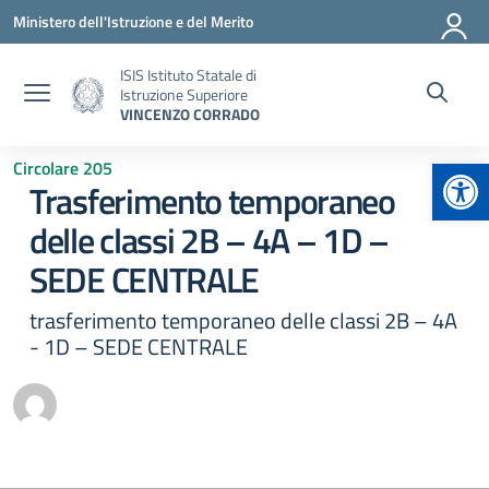
Vai ai contenuti
Vai al menu di navigazione
Vai al footer
Ministero dell'Istruzione e del Merito
ISIS Istituto Statale di
Istruzione Superiore
VINCENZO CORRADO
Apr
Circolare 205
Trasferimento temporaneo
delle classi 2B – 4A – 1D –
SEDE CENTRALE
trasferimento temporaneo delle classi 2B – 4A
- 1D – SEDE CENTRALE