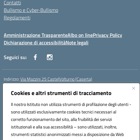
Contatti
Bullismo e Cyber-Bullismo
Regolamenti
Amministrazione Trasparente
Albo on line
Privacy Policy
Dichiarazione di accessibilità
Note legali
Seguici su:
Indirizzo:
Via Mazzini 25 CastelVolturno (Caserta)
Centralino:
0823763675
Email:
ceis014005@istruzione.it
Posta elettronica certificata (PEC):
Cookies e altri strumenti di tracciamento
ceis014005@pec.istruzione.it
Codice fiscale: 93063510619
Il nostro Istituto non utilizza strumenti di profilazione degli utenti -
Codice meccanografico:
CEIS014005
sono utilizzati esclusivamente cookies tecnici necessari al
Codice Indice delle Pubbliche Amministrazioni (IPA): istsc_ceis014005
corretto funzionamento del sito, alla fruibilità dei servizi
Codice unico di fatturazione (CUF): UOU8EW
istituzionali e alla sua accessibilità – sono utilizzati, inoltre,
strumenti statistici anonimizzati messi a disposizione da Web