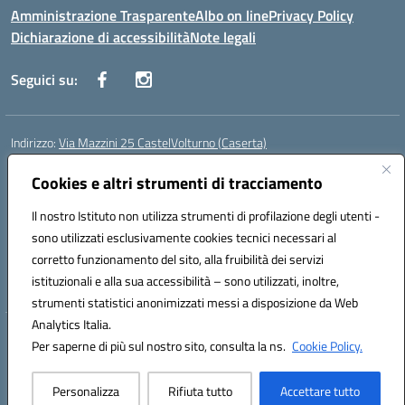
Amministrazione Trasparente
Albo on line
Privacy Policy
Dichiarazione di accessibilità
Note legali
Seguici su:
Indirizzo:
Via Mazzini 25 CastelVolturno (Caserta)
Centralino:
0823763675
Email:
ceis014005@istruzione.it
Posta elettronica certificata (PEC):
Cookies e altri strumenti di tracciamento
ceis014005@pec.istruzione.it
Codice fiscale: 93063510619
Il nostro Istituto non utilizza strumenti di profilazione degli utenti -
Codice meccanografico:
CEIS014005
sono utilizzati esclusivamente cookies tecnici necessari al
Codice Indice delle Pubbliche Amministrazioni (IPA): istsc_ceis014005
corretto funzionamento del sito, alla fruibilità dei servizi
Codice unico di fatturazione (CUF): UOU8EW
istituzionali e alla sua accessibilità – sono utilizzati, inoltre,
strumenti statistici anonimizzati messi a disposizione da Web
Analytics Italia.
Hosting & Powered by 3D Solution S.r.l.
Per saperne di più sul nostro sito, consulta la ns.
Cookie Policy.
Concept & Design by Designers Italia
Personalizza
Rifiuta tutto
Accettare tutto