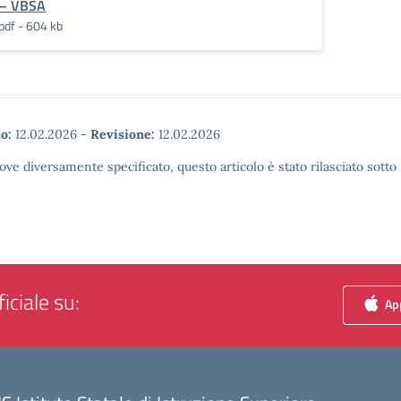
– VBSA
pdf - 604 kb
o:
12.02.2026
-
Revisione:
12.02.2026
ove diversamente specificato, questo articolo è stato rilasciato sott
iciale su:
App