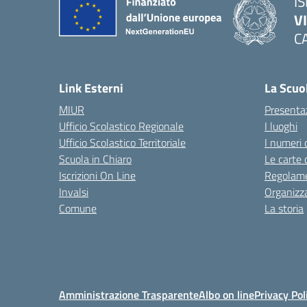
IS
V
C
— 
Link Esterni
La Scuo
MIUR
Presenta
Ufficio Scolastico Regionale
I luoghi
Ufficio Scolastico Territoriale
I numeri 
Scuola in Chiaro
Le carte 
Iscrizioni On Line
Regolame
Invalsi
Organizz
Comune
La storia
Amministrazione Trasparente
Albo on line
Privacy Pol