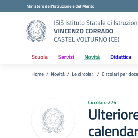
Vai ai contenuti
Vai al menu di navigazione
Vai al footer
Ministero dell'Istruzione e del Merito
ISIS Istituto Statale di Istruzio
VINCENZO CORRADO
CASTEL VOLTURNO (CE)
Scuola
Servizi
Novità
Didattica
Home
Novità
Le circolari
Circolari per doc
Circolare 276
Ulteriore
calendar