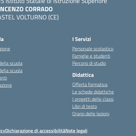
IS Istituto Statale di Istruzione Superiore
INCENZO CORRADO
ASTEL VOLTURNO (CE)
Visita la pagina iniziale della scuola
la
I Servizi
zione
Personale scolastico
Famiglie e studenti
della scuola
Percorsi di studio
della scuola
Didattica
nti
Offerta formativa
azione
Le schede didattiche
I progetti delle classi
Libri di testo
Orario delle lezioni
icy
Dichiarazione di accessibilità
Note legali