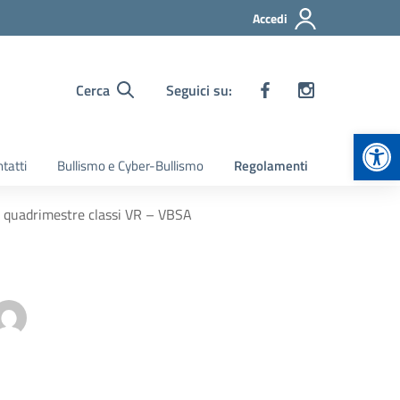
Accedi
Cerca
Seguici su:
Apr
tatti
Bullismo e Cyber-Bullismo
Regolamenti
mo quadrimestre classi VR – VBSA