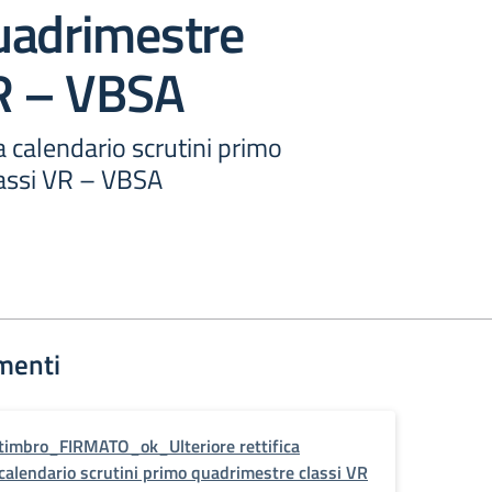
uadrimestre
VR – VBSA
ca calendario scrutini primo
assi VR – VBSA
menti
timbro_FIRMATO_ok_Ulteriore rettifica
calendario scrutini primo quadrimestre classi VR