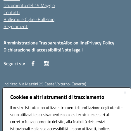
Documento del 15 Maggio
Contatti
Bullismo e Cyber-Bullismo
Regolamenti
Amministrazione Trasparente
Albo on line
Privacy Policy
Dichiarazione di accessibilità
Note legali
Seguici su:
Indirizzo:
Via Mazzini 25 CastelVolturno (Caserta)
Centralino:
0823763675
Email:
ceis014005@istruzione.it
Posta elettronica certificata (PEC):
Cookies e altri strumenti di tracciamento
ceis014005@pec.istruzione.it
Codice fiscale: 93063510619
Il nostro Istituto non utilizza strumenti di profilazione degli utenti -
Codice meccanografico:
CEIS014005
sono utilizzati esclusivamente cookies tecnici necessari al
Codice Indice delle Pubbliche Amministrazioni (IPA): istsc_ceis014005
corretto funzionamento del sito, alla fruibilità dei servizi
Codice unico di fatturazione (CUF): UOU8EW
istituzionali e alla sua accessibilità – sono utilizzati, inoltre,