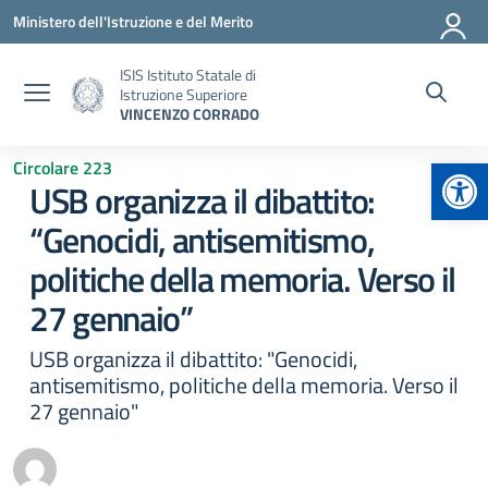
Vai ai contenuti
Vai al menu di navigazione
Vai al footer
Ministero dell'Istruzione e del Merito
ISIS Istituto Statale di
Istruzione Superiore
VINCENZO CORRADO
Apr
Circolare 223
USB organizza il dibattito:
“Genocidi, antisemitismo,
politiche della memoria. Verso il
27 gennaio”
USB organizza il dibattito: "Genocidi,
antisemitismo, politiche della memoria. Verso il
27 gennaio"