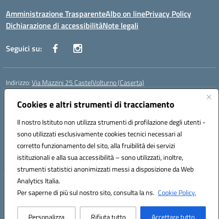
Amministrazione Trasparente
Albo on line
Privacy Policy
Dichiarazione di accessibilità
Note legali
Seguici su:
Indirizzo:
Via Mazzini 25 CastelVolturno (Caserta)
Centralino:
0823763675
Email:
ceis014005@istruzione.it
Posta elettronica certificata (PEC):
Cookies e altri strumenti di tracciamento
ceis014005@pec.istruzione.it
Codice fiscale: 93063510619
Il nostro Istituto non utilizza strumenti di profilazione degli utenti -
Codice meccanografico:
CEIS014005
sono utilizzati esclusivamente cookies tecnici necessari al
Codice Indice delle Pubbliche Amministrazioni (IPA): istsc_ceis014005
corretto funzionamento del sito, alla fruibilità dei servizi
Codice unico di fatturazione (CUF): UOU8EW
istituzionali e alla sua accessibilità – sono utilizzati, inoltre,
strumenti statistici anonimizzati messi a disposizione da Web
Analytics Italia.
Hosting & Powered by 3D Solution S.r.l.
Per saperne di più sul nostro sito, consulta la ns.
Cookie Policy.
Concept & Design by Designers Italia
Personalizza
Rifiuta tutto
Accettare tutto