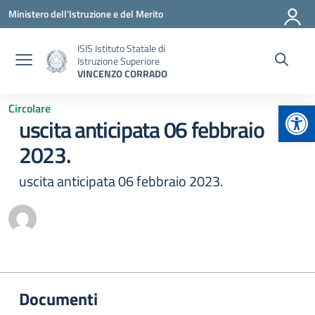
Vai ai contenuti
Vai al menu di navigazione
Vai al footer
Ministero dell'Istruzione e del Merito
ISIS Istituto Statale di
Istruzione Superiore
VINCENZO CORRADO
Apr
Circolare
uscita anticipata 06 febbraio
2023.
uscita anticipata 06 febbraio 2023.
Documenti